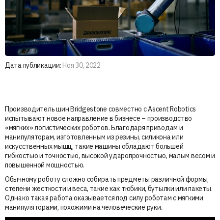
Дата публикации:
Ноя 30, 2022
Производитель шин Bridgestone совместно с Ascent Robotics
испытывают новое направление в бизнесе – производство
«мягких» логистических роботов. Благодаря приводам и
манипуляторам, изготовленным из резины, силикона или
искусственных мышц, такие машины обладают большей
гибкостью и точностью, высокой ударопрочностью, малым весом и
повышенной мощностью.
Обычному роботу сложно собирать предметы различной формы,
степени жесткости и веса, такие как тюбики, бутылки или пакеты.
Однако такая работа оказывается под силу роботам с мягкими
манипуляторами, похожими на человеческие руки.