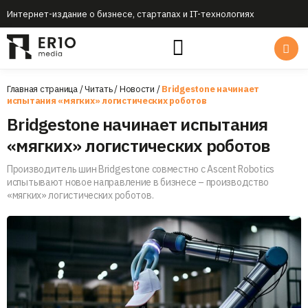
Интернет-издание о бизнесе, стартапах и IT-технологиях
Главная страница
/
Читать
/
Новости
/
Bridgestone начинает
испытания «мягких» логистических роботов
Bridgestone начинает испытания
«мягких» логистических роботов
Производитель шин Bridgestone совместно с Ascent Robotics
испытывают новое направление в бизнесе – производство
«мягких» логистических роботов.