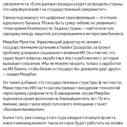
суверенитета: «Если данные граждан уходят за пределы страны,
это напрямую влияет на государственный суверенитет».
Спикер подчеркнул, что цифровая трансформация — это поиск
идеального баланса. Можно быть супер-гибким, но уязвимым с
точки зрения безопасности. Задача страны — найти золотую
середину между защитой, регулированием и интересами бизнеса.
Меирбек Мукатов, Управляющий директор по связям с
государственными органами в Yandex Qazaqstan, затронул
проблему доверия и социального влияния ИИ. Он отметил, что
существуют вопросы заработных плат и рабочих мест, которые
вызывают опасения: «Мы не можем говорить только о заработке
на ИИ. Важно, чтобы бизнес и государство доверяли друг другу»,
— заявил Меирбек.
Он также добавил, что государственные структуры (в частности,
Министерство ИИ) часто рассматривают внедрение технологий
через призму суверенитета. В завершение сессии Меирбек
поделился своим прогнозом на ближайшие пять лет. По его
мнению, заказ такси через голосового помощника станет
«базовым минимумом».
Более того, уже к концу этого года ожидается запуск проекта
нового инновационного такси, которое будет работать на основе