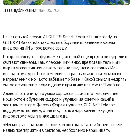
Дата публикации:
Май 05, 2026
На панельной сессии AI CITIES: Smart. Secure. Future ready на
GITEX AI Kazakhstan эксперты обсудили ключевые вызовы
внедрения ИИ в городскую среду.
Инфраструктура — фундамент, который еще предстоит укрепить,
считают спикеры. Так, Алексей Тимченко, представитель ЕБРР,
выразил скептицизм относительно текущего состояния ИИ-
инфраструктуры. По его мнению, отрасль движется во многих
направлениях, но часто забывает о базе: «Какой смысл внедрять
умное освещение, если в доме в принципе нет света? Вообще».
Алексей отметил, что успех сервисов зависит от увеличения
мощностей, обучения кадров и улучшения коммуникаций в
частном секторе. Фаррух Фараджуллаев, CEO AzInTelecom,
поддержал коллегу, отметив, что планирование текущей
инфраструктуры заняло два года:
«Несмотря на наличие человеческого капитала и более тысячи
малых предприятий в секторе, необходимо наращивать