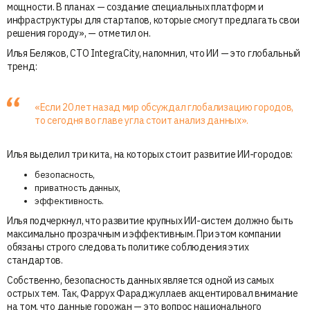
мощности. В планах — создание специальных платформ и
инфраструктуры для стартапов, которые смогут предлагать свои
решения городу», — отметил он.
Илья Беляков, CTO IntegraCity, напомнил, что ИИ — это глобальный
тренд:
«Если 20 лет назад мир обсуждал глобализацию городов,
то сегодня во главе угла стоит анализ данных».
Илья выделил три кита, на которых стоит развитие ИИ-городов:
безопасность,
приватность данных,
эффективность.
Илья подчеркнул, что развитие крупных ИИ-систем должно быть
максимально прозрачным и эффективным. При этом компании
обязаны строго следовать политике соблюдения этих
стандартов.
Собственно, безопасность данных является одной из самых
острых тем. Так, Фаррух Фараджуллаев акцентировал внимание
на том, что данные горожан — это вопрос национального