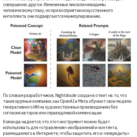
совершенно другое. Измененные пиксели невидимы
человеческому глазу, но при восприятии искусственного
интеллекта они подвергаются манипулированию.
По словам разработчиков, Nightshade создан в ответ на то, что
такие крупные компании, как OpenAI и Meta обучают свои модели
генеративного ИИ на художественных произведениях без
согласия авторов или справедливой компенсации.
Команда надеется, что этот инструмент можно будет
использовать для «отравления» изображений и контента,
размещаемого в Интернете, чтобы защитить его и «повредить»