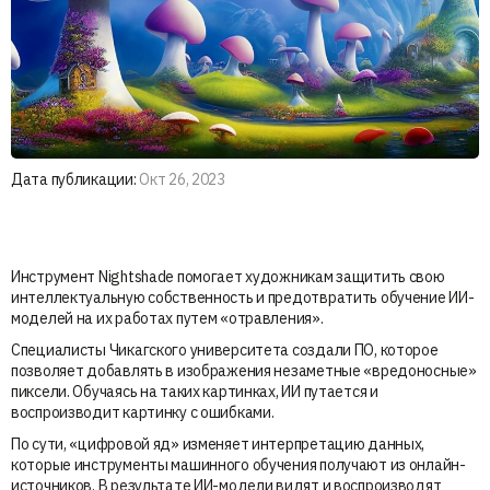
Дата публикации:
Окт 26, 2023
Инструмент Nightshade помогает художникам защитить свою
интеллектуальную собственность и предотвратить обучение ИИ-
моделей на их работах путем «отравления».
Специалисты Чикагского университета создали ПО, которое
позволяет добавлять в изображения незаметные «вредоносные»
пиксели. Обучаясь на таких картинках, ИИ путается и
воспроизводит картинку с ошибками.
По сути, «цифровой яд» изменяет интерпретацию данных,
которые инструменты машинного обучения получают из онлайн-
источников. В результате ИИ-модели видят и воспроизводят