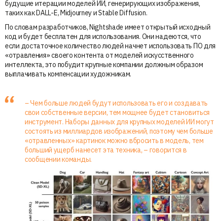
будущие итерации моделей ИИ, генерирующих изображения,
таких как DALL-E, Midjourney и Stable Diffusion.
По словам разработчиков, Nightshade имеет открытый исходный
код и будет бесплатен для использования. Они надеются, что
если достаточное количество людей начнет использовать ПО для
«отравления» своего контента от моделей искусственного
интеллекта, это побудит крупные компании должным образом
выплачивать компенсации художникам.
– Чем больше людей будут использовать его и создавать
свои собственные версии, тем мощнее будет становиться
инструмент. Наборы данных для крупных моделей ИИ могут
состоять из миллиардов изображений, поэтому чем больше
«отравленных» картинок можно вбросить в модель, тем
больший ущерб нанесет эта техника, – говорится в
сообщении команды.