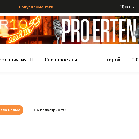
#Гранты
Популярные теги:
ероприятия
Спецпроекты
IT — герой
10
ала новые
По популярности