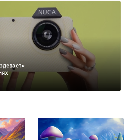
аздевает»
иях