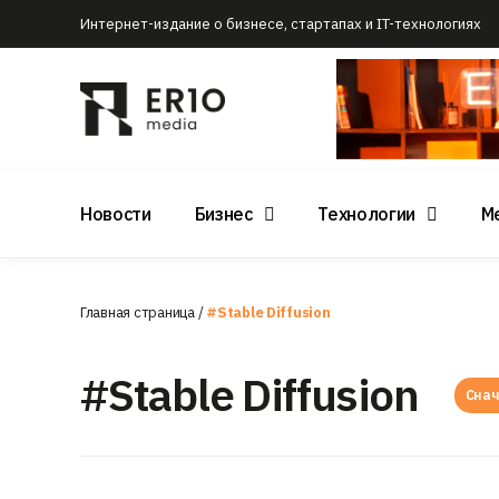
Интернет-издание о бизнесе, стартапах и IT-технологиях
Новости
Бизнес
Технологии
М
Главная страница
/
#Stable Diffusion
#Stable Diffusion
Снач