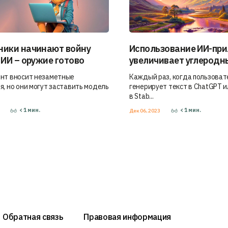
ики начинают войну
Использование ИИ-пр
 ИИ – оружие готово
увеличивает углеродн
нт вносит незаметные
Каждый раз, когда пользоват
я, но они могут заставить модель
генерирует текст в ChatGPT и
в Stab...
< 1
мин.
< 1
мин.
4
Дек 06, 2023
Обратная связь
Правовая информация