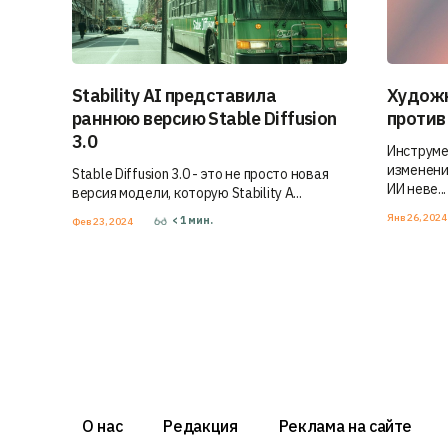
Stability AI представила
Художн
раннюю версию Stable Diffusion
против
3.0
Инструме
изменени
Stable Diffusion 3.0 - это не просто новая
ИИ неве...
версия модели, которую Stability A...
Янв 26, 202
< 1
мин.
Фев 23, 2024
О нас
Редакция
Реклама на сайте