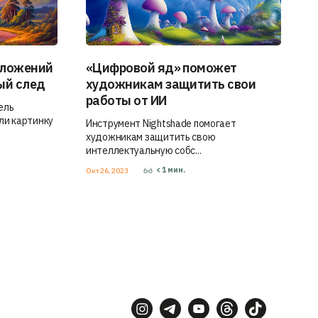
иложений
«Цифровой яд» поможет
ый след
художникам защитить свои
работы от ИИ
ель
ли картинку
Инструмент Nightshade помогает
художникам защитить свою
интеллектуальную собс...
< 1
мин.
Окт 26, 2023