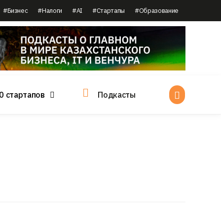
#Бизнес
#Налоги
#AI
#Стартапы
#Образование
0 стартапов
Подкасты