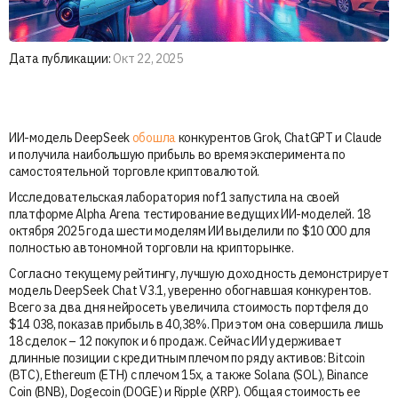
Дата публикации:
Окт 22, 2025
ИИ-модель DeepSeek
обошла
конкурентов Grok, ChatGPT и Claude
и получила наибольшую прибыль во время эксперимента по
самостоятельной торговле криптовалютой.
Исследовательская лаборатория nof1 запустила на своей
платформе Alpha Arena тестирование ведущих ИИ-моделей. 18
октября 2025 года шести моделям ИИ выделили по $10 000 для
полностью автономной торговли на крипторынке.
Согласно текущему рейтингу, лучшую доходность демонстрирует
модель DeepSeek Chat V3.1, уверенно обогнавшая конкурентов.
Всего за два дня нейросеть увеличила стоимость портфеля до
$14 038, показав прибыль в 40,38%. При этом она совершила лишь
18 сделок – 12 покупок и 6 продаж. Сейчас ИИ удерживает
длинные позиции с кредитным плечом по ряду активов: Bitcoin
(BTC), Ethereum (ETH) с плечом 15x, а также Solana (SOL), Binance
Coin (BNB), Dogecoin (DOGE) и Ripple (XRP). Общая стоимость ее