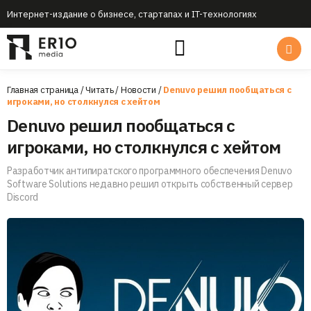
Интернет-издание о бизнесе, стартапах и IT-технологиях
Главная страница
/
Читать
/
Новости
/
Denuvo решил пообщаться с
игроками, но столкнулся с хейтом
Denuvo решил пообщаться с
игроками, но столкнулся с хейтом
Разработчик антипиратского программного обеспечения Denuvo
Software Solutions недавно решил открыть собственный сервер
Discord