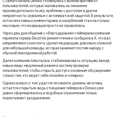
С самого начала Denuvo столкнулась с волной критики от
пользователей, которые жаловались на снижение
производительности игр, проблемы с доступом и другие
неприятности, связанные с антипиратской защитой. В результате,
поток негативных комментариев и оскорблений стал настолько
массовым, что модерация просто не справлялась.
Через два дня общения с «благодарными» геймерами компания
перевела сервер Discord в режим чтения и сообщила в X, что вал
неприемлемого контента сделал модерацию довольно сложной
для небольшой команды, которая занимается этим наряду с
обычной повседневной работой.
Далее компания попыталась стабилизировать ситуацию, введя
новые меры: медленный режим и систему проверки
пользователей, чтобы открыть доступ к основным обсуждениям
только тем, кто ведет себя спокойно и «смирно».
Однако вопрос о том, удастся ли снизить уровень негатива,
остается открытым, ведь отношение геймеров к Denuvo уже
давно сформировалось и подобные ограничения только
подпитывают раздражение.