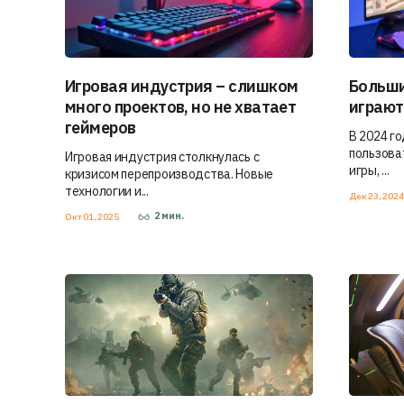
Игровая индустрия – слишком
Больши
много проектов, но не хватает
играют
геймеров
В 2024 г
пользова
Игровая индустрия столкнулась с
игры, ...
кризисом перепроизводства. Новые
технологии и...
Дек 23, 202
2
мин.
Окт 01, 2025