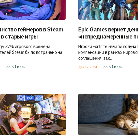
нство геймеров в Steam
Epic Games вернет ден
 в старые игры
«непреднамеренные п
оду 37% игрового времени
Игроки Fortnite начали получа
телей Steam было потрачено на
компенсации в рамках мирово
соглашения, зак...
< 1
мин.
< 1
мин.
4
Дек 17, 2024