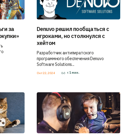
ьги за
Denuvo решил пообщаться с
окупки»
игроками, но столкнулся с
хейтом
ть
го
Разработчик антипиратского
программного обеспечения Denuvo
Software Solutions...
< 1
мин.
Окт 22, 2024