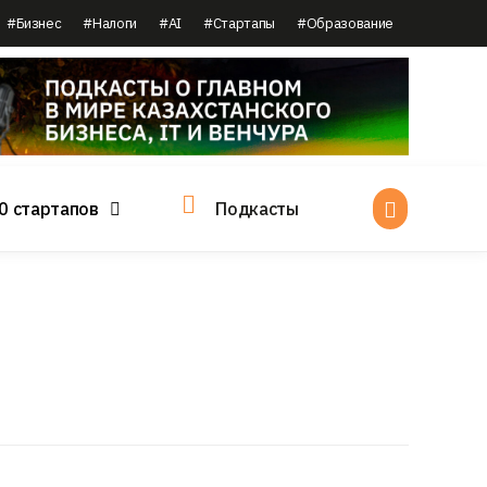
#Бизнес
#Налоги
#AI
#Стартапы
#Образование
0 стартапов
Подкасты