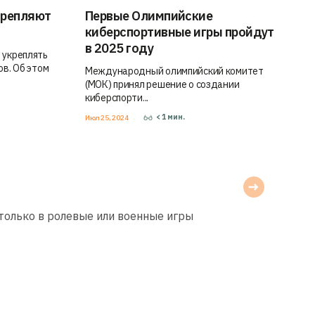
крепляют
Первые Олимпийские
киберспортивные игры пройдут
в 2025 году
 укреплять
ов. Об этом
Международный олимпийский комитет
(МОК) принял решение о создании
киберспорти...
< 1
мин.
Июл 25, 2024
 только в ролевые или военные игры