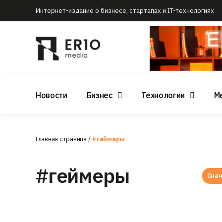
Интернет-издание о бизнесе, стартапах и IT-технологиях
Новости
Бизнес
Технологии
М
Главная страница
/
#геймеры
#геймеры
Снач