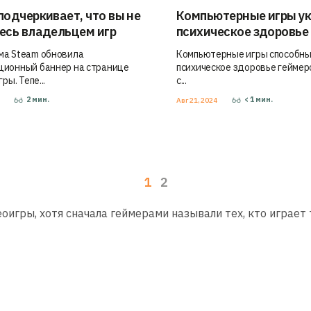
подчеркивает, что вы не
Компьютерные игры у
есь владельцем игр
психическое здоровье
а Steam обновила
Компьютерные игры способны
ионный баннер на странице
психическое здоровье геймер
ры. Тепе...
с...
2
мин.
< 1
мин.
4
Авг 21, 2024
1
2
оигры, хотя сначала геймерами называли тех, кто играет