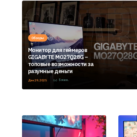
Обзоры
Монитор для геймеров
GIGABYTE MO27Q28G –
топовые возможности за
разумные деньги
5
мин.
Дек 29, 2025