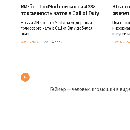
ИИ-бот ToxMod снизил на 43%
Steam 
токсичность чатов в Call of Duty
являет
Новый ИИ-бот ToxMod для модерации
Платформ
голосового чата в Call of Duty добился
информац
знач...
покупки иг
< 1
мин.
Окт 15, 2024
Окт 14, 202
Геймер — человек, играющий в виде