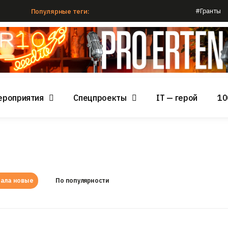
#Гранты
Популярные теги:
ероприятия
Спецпроекты
IT — герой
10
ала новые
По популярности