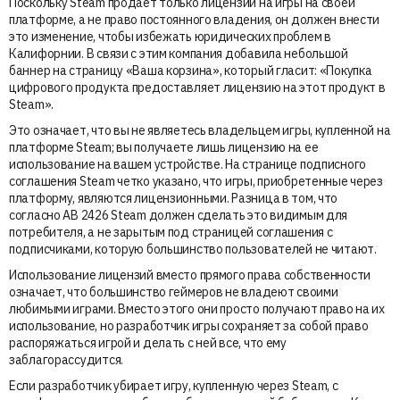
Поскольку Steam продает только лицензии на игры на своей
платформе, а не право постоянного владения, он должен внести
это изменение, чтобы избежать юридических проблем в
Калифорнии. В связи с этим компания добавила небольшой
баннер на страницу «Ваша корзина», который гласит: «Покупка
цифрового продукта предоставляет лицензию на этот продукт в
Steam».
Это означает, что вы не являетесь владельцем игры, купленной на
платформе Steam; вы получаете лишь лицензию на ее
использование на вашем устройстве. На странице подписного
соглашения Steam четко указано, что игры, приобретенные через
платформу, являются лицензионными. Разница в том, что
согласно AB 2426 Steam должен сделать это видимым для
потребителя, а не зарытым под страницей соглашения с
подписчиками, которую большинство пользователей не читают.
Использование лицензий вместо прямого права собственности
означает, что большинство геймеров не владеют своими
любимыми играми. Вместо этого они просто получают право на их
использование, но разработчик игры сохраняет за собой право
распоряжаться игрой и делать с ней все, что ему
заблагорассудится.
Если разработчик убирает игру, купленную через Steam, с