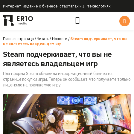
Интернет-издание о бизнесе, стартапах и IT-технологиях
Главная страница
/
Читать
/
Новости
/
Steam подчеркивает, что вы
не являетесь владельцем игр
Steam подчеркивает, что вы не
являетесь владельцем игр
Платформа Steam обновила информационный баннер на
странице покупки игры. Теперь он сообщает, что получаете только
лицензию на покупаемую игру.