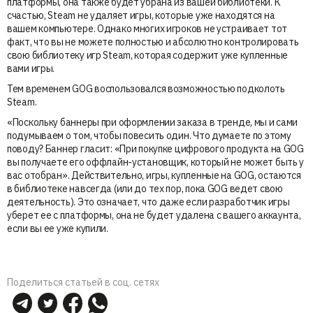
платформы, она также будет убрана из вашей библиотеки. К
счастью, Steam не удаляет игры, которые уже находятся на
вашем компьютере. Однако многих игроков не устраивает тот
факт, что вы не можете полностью и абсолютно контролировать
свою библиотеку игр Steam, которая содержит уже купленные
вами игры.
Тем временем GOG воспользовался возможностью подколоть
Steam.
«Поскольку баннеры при оформлении заказа в тренде, мы и сами
подумываем о том, чтобы повесить один. Что думаете по этому
поводу? Баннер гласит: «При покупке цифрового продукта на GOG
вы получаете его оффлайн-установщик, который не может быть у
вас отобран». Действительно, игры, купленные на GOG, остаются
в библиотеке навсегда (или до тех пор, пока GOG ведет свою
деятельность). Это означает, что даже если разработчик игры
уберет ее с платформы, она не будет удалена с вашего аккаунта,
если вы ее уже купили.
Поделиться статьей в соц. сетях