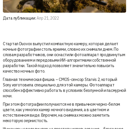
Дата публикации:
Апр 21, 2022
Стартап Duovox выпустил компактную камеру, которая делает
ночные фотографии столь яркими, словно их снимали днем. По
словам разработчиков, они оснастили фотоаппарат продвинутым
оборудованием и передовыми ИИ-алгоритмами собственной
разработки. Такой подход позволяет значительно повысить
качество ночных фото.
Главная техническая фишка – CMOS-сенсор Starvis 2, который
Sony изготовила специально для этой камеры. Фотоаппарат
способен эффективно работать в условиях безлунной и пасмурной
ночи.
При этом фотографии получаются не в привычном черно-белом
цвете, как у многих камер ночного видения, а в цветном и
естественном виде. Впрочем, на снимках можно заметить
некоторую зернистость.