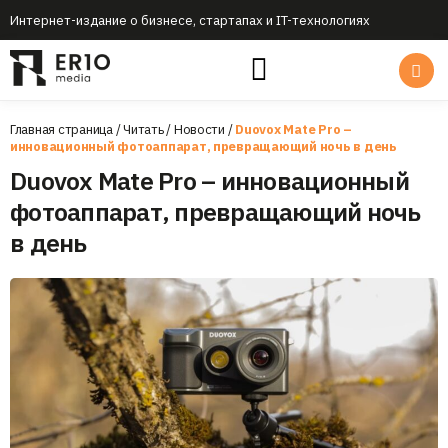
Интернет-издание о бизнесе, стартапах и IT-технологиях
Главная страница
/
Читать
/
Новости
/
Duovox Mate Pro –
инновационный фотоаппарат, превращающий ночь в день
Duovox Mate Pro – инновационный
фотоаппарат, превращающий ночь
в день