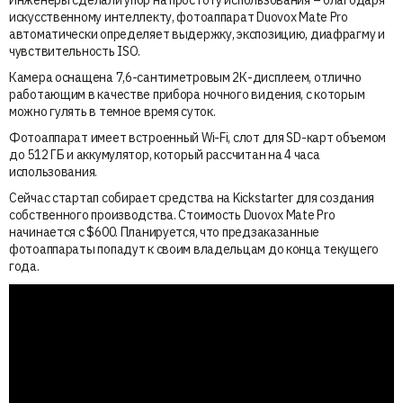
Инженеры сделали упор на простоту использования – благодаря
искусственному интеллекту, фотоаппарат Duovox Mate Pro
автоматически определяет выдержку, экспозицию, диафрагму и
чувствительность ISO.
Камера оснащена 7,6-сантиметровым 2К-дисплеем, отлично
работающим в качестве прибора ночного видения, с которым
можно гулять в темное время суток.
Фотоаппарат имеет встроенный Wi-Fi, слот для SD-карт объемом
до 512 ГБ и аккумулятор, который рассчитан на 4 часа
использования.
Сейчас стартап собирает средства на Kickstarter для создания
собственного производства. Стоимость Duovox Mate Pro
начинается с $600. Планируется, что предзаказанные
фотоаппараты попадут к своим владельцам до конца текущего
года.