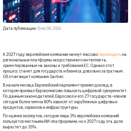
Дата публикации:
Фев 04, 2026
К 2027 году европейские компании начнут массово
переходить
на
региональные платформы искусственного интеллекта,
ориентированные на законы и требования ЕС. Однако этот
процесс станет для государств и бизнеса довольно затратным.
Об этом пишет компания Gartner.
В начале месяца Европейский парламент принял доклад, в
котором призвал Еврокомиссию повысить цифровой суверенитет.
По данным законодателей, Евросоюз и его 27 государств-членов
сегодня более чем на 80% зависят от зарубежных цифровых
продуктов, сервисов и инфраструктуры.
По оценке экспертов, сегодня лишь 5% европейских компаний
пользуется местными ИИ-платформами, но к 2027 году эта доля
вырастет до 35%.