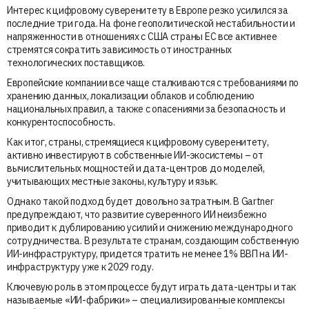
Интерес к цифровому суверенитету в Европе резко усилился за
последние три года. На фоне геополитической нестабильности и
напряженности в отношениях с США страны ЕС все активнее
стремятся сократить зависимость от иностранных
технологических поставщиков.
Европейские компании все чаще сталкиваются с требованиями по
хранению данных, локализации облаков и соблюдению
национальных правил, а также с опасениями за безопасность и
конкурентоспособность.
Как итог, страны, стремящиеся к цифровому суверенитету,
активно инвестируют в собственные ИИ-экосистемы – от
вычислительных мощностей и дата-центров до моделей,
учитывающих местные законы, культуру и язык.
Однако такой подход будет довольно затратным. В Gartner
предупреждают, что развитие суверенного ИИ неизбежно
приводит к дублированию усилий и снижению международного
сотрудничества. В результате странам, создающим собственную
ИИ-инфраструктуру, придется тратить не менее 1% ВВП на ИИ-
инфраструктуру уже к 2029 году.
Ключевую роль в этом процессе будут играть дата-центры и так
называемые «ИИ-фабрики» – специализированные комплексы