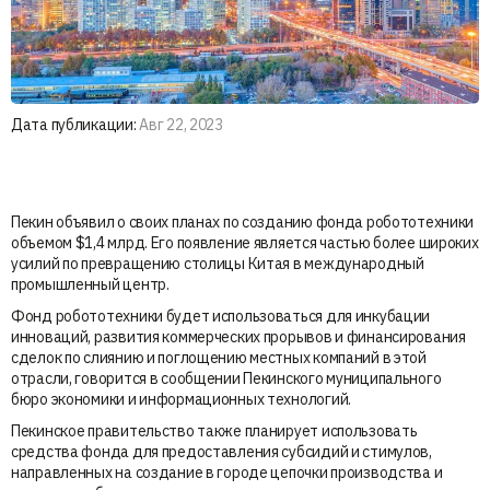
Дата публикации:
Авг 22, 2023
Пекин объявил о своих планах по созданию фонда робототехники
объемом $1,4 млрд. Его появление является частью более широких
усилий по превращению столицы Китая в международный
промышленный центр.
Фонд робототехники будет использоваться для инкубации
инноваций, развития коммерческих прорывов и финансирования
сделок по слиянию и поглощению местных компаний в этой
отрасли, говорится в сообщении Пекинского муниципального
бюро экономики и информационных технологий.
Пекинское правительство также планирует использовать
средства фонда для предоставления субсидий и стимулов,
направленных на создание в городе цепочки производства и