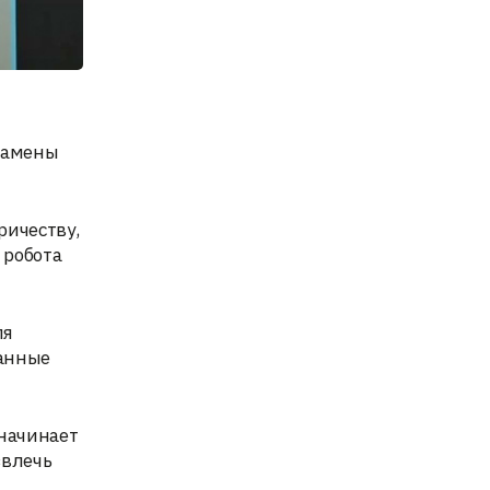
замены
ичеству,
 робота
ля
танные
 начинает
звлечь