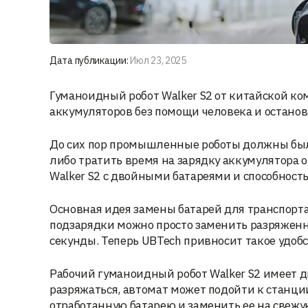
Дата публикации:
Июл 23, 2025
Гуманоидный робот Walker S2 от китайской к
аккумуляторов без помощи человека и останов
До сих пор промышленные роботы должны был
либо тратить время на зарядку аккумулятора 
Walker S2 с двойными батареями и способност
Основная идея замены батарей для транспорта
подзарядки можно просто заменить разряжен
секунды. Теперь UBTech привносит такое удобс
Рабочий гуманоидный робот Walker S2 имеет дв
разряжаться, автомат может подойти к станц
отработанную батарею и заменить ее на свежу