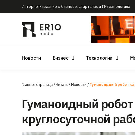
Интернет-издание о бизнесе, стартапах и IT-технологиях
Новости
Бизнес
Технологии
М
Главная страница
/
Читать
/
Новости
/
Гуманоидный робот са
Гуманоидный робот 
круглосуточной раб