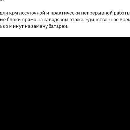
для круглосуточной и практически непрерывной работы
ые блоки прямо на заводском этаже. Единственное вре
лько минут на замену батареи.