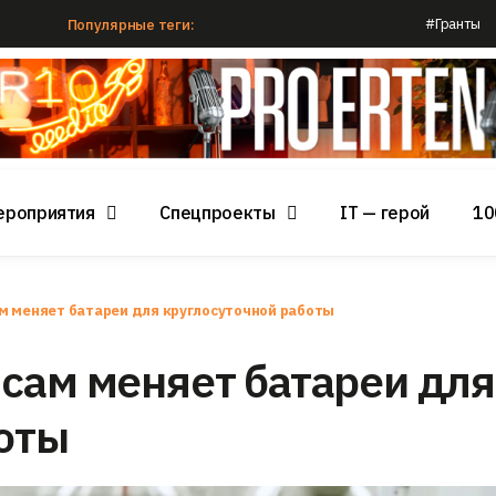
#Гранты
Популярные теги:
ероприятия
Спецпроекты
IT — герой
10
м меняет батареи для круглосуточной работы
сам меняет батареи для
оты