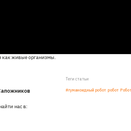
ся как живые организмы.
Теги статьи
Сапожников
#гуманоидный робот
робот
Робо
найти нас в: