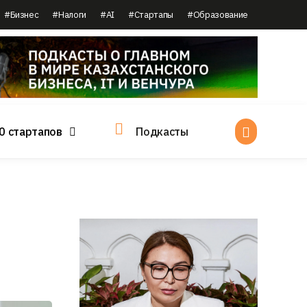
#Бизнес
#Налоги
#AI
#Стартапы
#Образование
0 стартапов
Подкасты