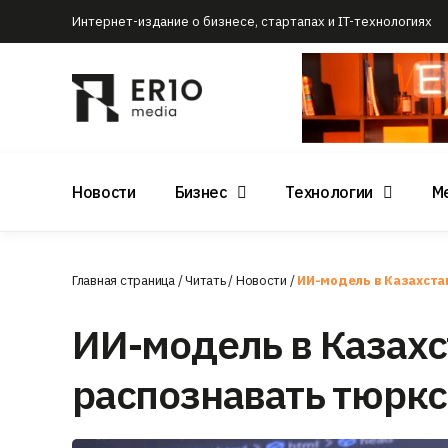
Интернет-издание о бизнесе, стартапах и IT-технологиях
Новости
Бизнес
Технологии
М
Главная страница
/
Читать
/
Новости
/
ИИ-модель в Казахста
ИИ-модель в Казахс
распознавать тюрк