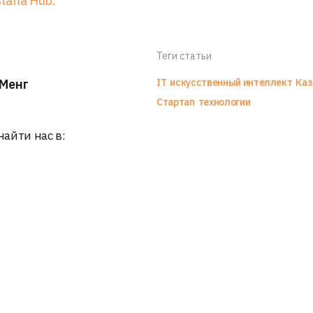
tana Hub.
Теги статьи
Менг
IT
искусственный интеллект
Каз
Стартап
технологии
найти нас в: