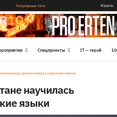
#Гранты
Популярные теги:
ероприятия
Спецпроекты
IT — герой
10
не научилась распознавать тюркские языки
тане научилась
ские языки