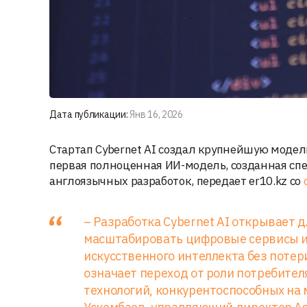
Дата публикации:
Янв 16, 2026
Стартап Cybernet AI создал крупнейшую модель
первая полноценная ИИ-модель, созданная спе
англоязычных разработок, передает er10.kz со
– Разработка Cybernet AI открывает 
масштабировать цифровые сервисы и
искусственного интеллекта без потери
означает переход от роли потребите
технологий, конкурентоспособных на