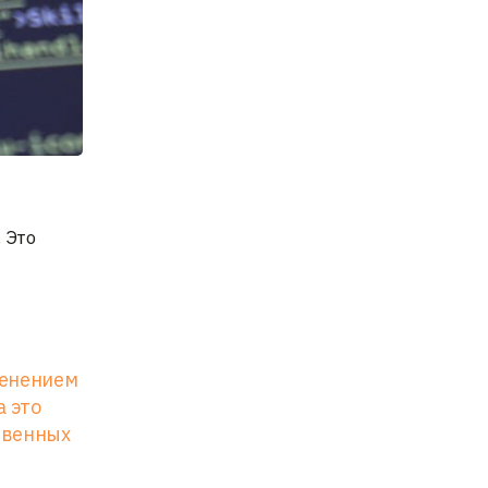
 Это
менением
а это
твенных