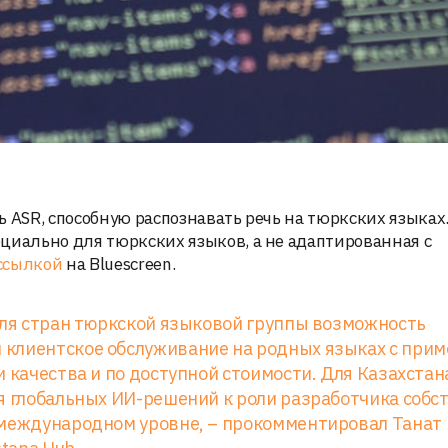
 ASR, способную распознавать речь на тюркских языках.
циально для тюркских языков, а не адаптированная с
ссылкой
на Bluescreen.
для стран тюркской языковой группы возможность
 клиентское обслуживание на родных языках с при
 качества и по доступной стоимости. Для Казахстан
ля глобальных ИИ-решений к роли разработчика собс
 международном уровне, – прокомментировал Танат