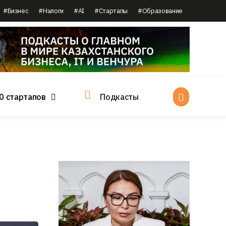
#Бизнес
#Налоги
#AI
#Стартапы
#Образование
0 стартапов
Подкасты