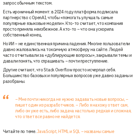
запрос обычным текстом.
Есть ироничный момент: в 2024 году платформа подписала
партнерство с OpenAI, чтобы «помогать улучшать самые
популярные языковые модели». Кто-то считает, что компания
просто приняла неизбежное. А кто-то – что она ускорила
собственный конец.
Но ИИ – не единственная причина падения. Многие пользователи
давно жаловались на токсичную атмосферу на сайте. Людей
часто отчитывали за «дублирующие вопросы», закрывали темы и
давали понять, что спрашивать – почти преступление.
Другие считают, что Stack Overflow просто исчерпал себя.
Большинство базовых и популярных вопросов уже давно заданы и
разобраны.
– Мне почти никогда не нужно задавать новые вопросы, –
пишет один из разработчиков. – Либо я нахожу ответ сам,
либо он уже есть, либо задача настолько редкая и сложная,
что ответ все равно не найдется.
Читайте по теме.
JavaScript, HTML и SQL – названы самые