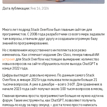
Дата публикации:
Янв 16, 2026
Много лет подряд Stack Overflow был главным сайтом для
программистов. С 2008 года разработчики со всего мира задавали
там вопросы, отвечали друг другу и создавали огромную базу
знаний по программированию.
Но с появлением искусственного интеллекта все резко
изменилось. Как отмечает издание
Dev Class
, генеративный ИИ
устроил
для Stack Overflow настоящее вымирание: количество
новых вопросов на сайте обрушилось после выхода ChatGPT в
конце 2022 года.
Цифры выглядят довольно мрачно. По данным самого Stack
Overflow, в январе 2025 года пользователи задали больше 21
тысячи вопросов. А уже в декабре – всего 3 607. Для сравнения: в
начале 2023 года сайт получал около 100 тысяч вопросов в месяц.
Главная причина проста: программистам больше не нужно идти на
форум. Такие инструменты, как ChatGPT, позволяют получить
помощь по коду за пару секунд – достаточно просто написать