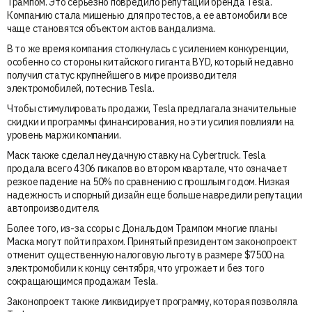
Трампом. Это серьезно повредило репутации бренда Tesla.
Компанию стала мишенью для протестов, а ее автомобили все
чаще становятся объектом актов вандализма.
В то же время компания столкнулась с усилением конкуренции,
особенно со стороны китайского гиганта BYD, который недавно
получил статус крупнейшего в мире производителя
электромобилей, потеснив Tesla.
Чтобы стимулировать продажи, Tesla предлагала значительные
скидки и программы финансирования, но эти усилия повлияли на
уровень маржи компании.
Маск также сделал неудачную ставку на Cybertruck. Tesla
продала всего 4306 пикапов во втором квартале, что означает
резкое падение на 50% по сравнению с прошлым годом. Низкая
надежность и спорный дизайн еще больше навредили репутации
автопроизводителя.
Более того, из-за ссоры с Дональдом Трампом многие планы
Маска могут пойти прахом. Принятый президентом законопроект
отменит существенную налоговую льготу в размере $7500 на
электромобили к концу сентября, что угрожает и без того
сокращающимся продажам Tesla.
Законопроект также ликвидирует программу, которая позволяла