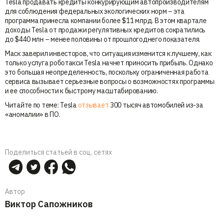
Tesla продавать кредиты конкурирующим автопроизводителям
для соблюдения федеральных экологических норм – эта
программа принесла компании более $11 млрд. В этом квартале
доходы Tesla от продажи регулятивных кредитов сократились
до $440 млн – менее половины от прошлогоднего показателя.
Маск заверил инвесторов, что ситуация изменится к лучшему, как
только услуга роботакси Tesla начнет приносить прибыль. Однако
это большая неопределенность, поскольку ограниченная работа
сервиса вызывает серьезные вопросы о возможностях программы
и ее способности к быстрому масштабированию.
Читайте по теме: Tesla
отзывает
300 тысяч автомобилей из-за
«аномалии» в ПО.
Поделиться статьей в соц. сетях
Автор
Виктор Сапожников