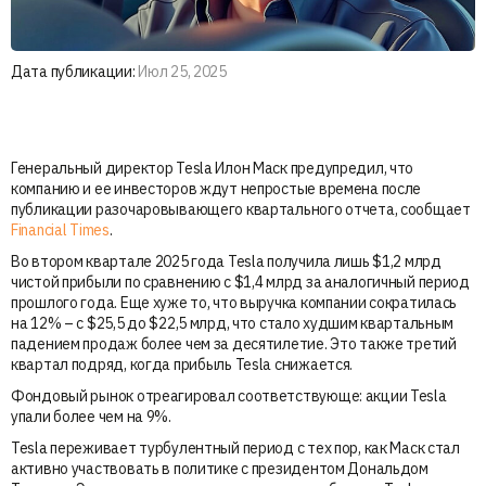
Дата публикации:
Июл 25, 2025
Генеральный директор Tesla Илон Маск предупредил, что
компанию и ее инвесторов ждут непростые времена после
публикации разочаровывающего квартального отчета, сообщает
Financial Times
.
Во втором квартале 2025 года Tesla получила лишь $1,2 млрд
чистой прибыли по сравнению с $1,4 млрд за аналогичный период
прошлого года. Еще хуже то, что выручка компании сократилась
на 12% – с $25,5 до $22,5 млрд, что стало худшим квартальным
падением продаж более чем за десятилетие. Это также третий
квартал подряд, когда прибыль Tesla снижается.
Фондовый рынок отреагировал соответствующе: акции Tesla
упали более чем на 9%.
Tesla переживает турбулентный период с тех пор, как Маск стал
активно участвовать в политике с президентом Дональдом