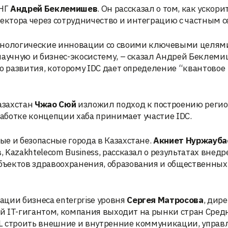
СНГ
Андрей Беклемишев
. Он рассказал о том, как ускори
ктора через сотрудничество и интеграцию с частным с
ехнологические инновации со своими ключевыми целям
научную и бизнес-экосистему, – сказал Андрей Беклеми
о развития, которому IDC дает определение “квантовое
азахстан
Чжао Сюй
изложил подход к построению реги
работке концепции хаба принимает участие IDC.
е и безопасные города в Казахстане.
Акниет Нуржауба
Kazakhtelecom Business, рассказал о результатах внед
ъектов здравоохранения, образования и общественных 
ции бизнеса enterprise уровня
Сергея Матросова
, дир
ий IT-гигантом, компания выходит на рынки стран Сред
L строить внешние и внутренние коммуникации, управ