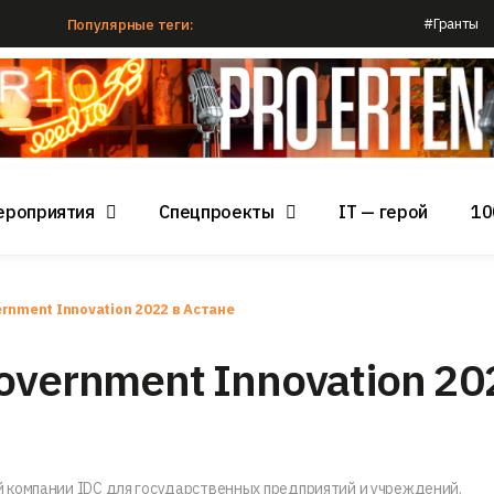
#Гранты
Популярные теги:
ероприятия
Спецпроекты
IT — герой
10
rnment Innovation 2022 в Астане
vernment Innovation 20
 компании IDC для государственных предприятий и учреждений.