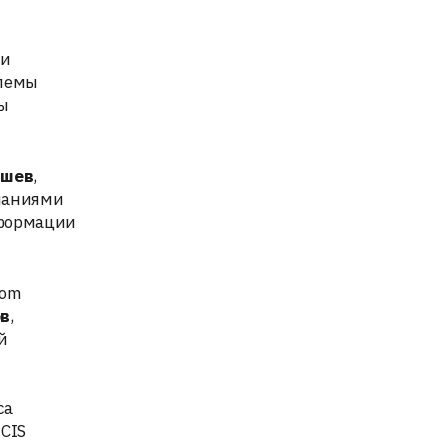
ии
блемы
ы
ышев
,
мпаниями
сформации
iom
ов
,
й
са
CIS