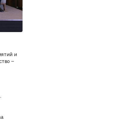
иятий и
ство –
.
ва