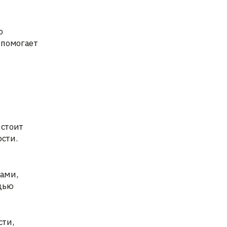
о
s помогает
 стоит
сти.
ками,
ощью
сти,