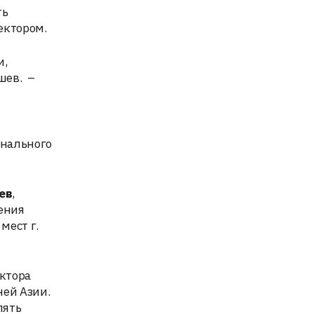
ть
ектором.
и,
шев. –
онального
ев
,
рения
мест г.
ектора
ней Азии.
лять