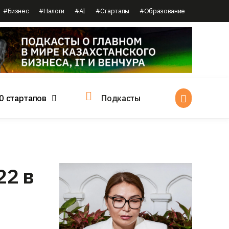
#Бизнес
#Налоги
#AI
#Стартапы
#Образование
0 стартапов
Подкасты
22 в