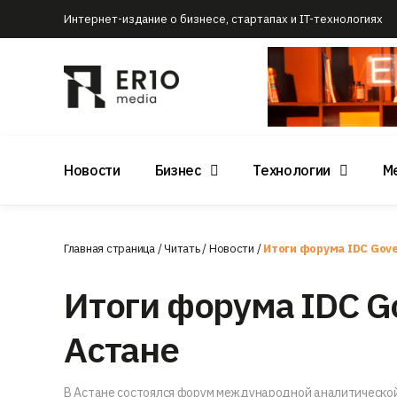
Интернет-издание о бизнесе, стартапах и IT-технологиях
Новости
Бизнес
Технологии
М
Главная страница
/
Читать
/
Новости
/
Итоги форума IDC Gove
Итоги форума IDC Go
Астане
В Астане состоялся форум международной аналитической