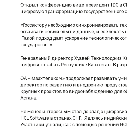
Открыл конференцию вице-президент IDC в 
цифровую трансформацию государственного се
«Госсектору необходимо синхронизировать т
осваивать новый опыт и данные, и вовлекать 
Такой подход дает ускорение технологическог
государство”».
Генеральный директор Хуавей Текнолоджиз К
цифрового хаба в Республике Казахстан. В раз
ОА «Казахтелеком» продолжает развивать умны
директор по развитию и внедрению продуктов, 
крупных проектов по видеонаблюдению для об
Астана.
Не менее интересным стал доклад о цифровиза
HCL Software в странах СНГ. Являясь индийск
Участники узнали, как с помощью решений HC