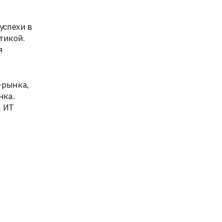
успехи в
тикой.
я
-рынка,
нка.
я ИТ