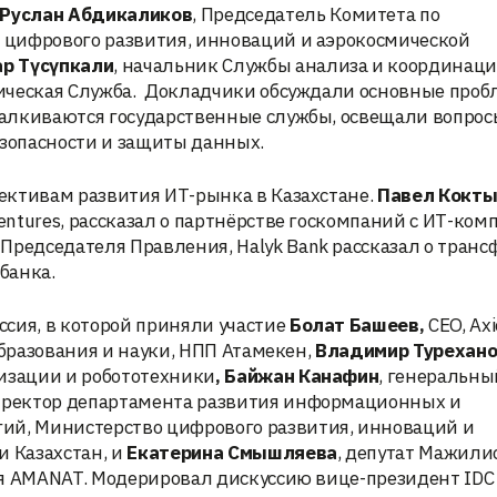
Руслан Абдикаликов
, Председатель Комитета по
 цифрового развития, инноваций и аэрокосмической
р Түсүпкали
, начальник Службы анализа и координац
ническая Служба. Докладчики обсуждали основные про
алкиваются государственные службы, освещали вопрос
зопасности и защиты данных.
ективам развития ИТ-рынка в Казахстане.
Павел Кокт
ntures, рассказал о партнёрстве госкомпаний с ИТ-ко
 Председателя Правления, Halyk Bank рассказал о тран
банка.
сия, в которой приняли участие
Болат Башеев,
CEO, Ax
образования и науки, НПП Атамекен,
Владимир Турехан
тизации и робототехники
, Байжан Канафин
, генеральны
иректор департамента развития информационных и
й, Министерство цифрового развития, инноваций и
 Казахстан, и
Екатерина Смышляева
, депутат Мажили
ия AMANAT. Модерировал дискуссию вице-президент IDC 