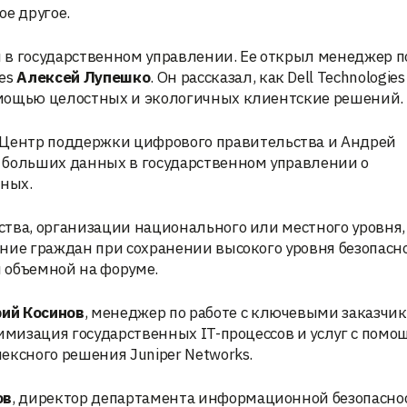
ое другое.
 в государственном управлении. Ее открыл менеджер п
ies
Алексей Лупешко
. Он рассказал, как Dell Technologie
омощью целостных и экологичных клиентские решений.
, Центр поддержки цифрового правительства и Андрей
 больших данных в государственном управлении о
ных.
тва, организации национального или местного уровня,
ние граждан при сохранении высокого уровня безопасно
й объемной на форуме.
ий Косинов
, менеджер по работе с ключевыми заказчи
тимизация государственных IT-процессов и услуг с пом
ексного решения Juniper Networks.
ов
, директор департамента информационной безопасно