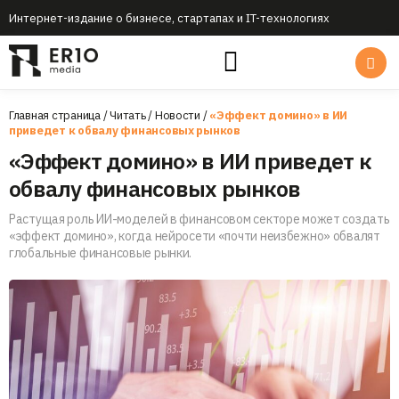
Интернет-издание о бизнесе, стартапах и IT-технологиях
Главная страница
/
Читать
/
Новости
/
«Эффект домино» в ИИ
приведет к обвалу финансовых рынков
«Эффект домино» в ИИ приведет к
обвалу финансовых рынков
Растущая роль ИИ-моделей в финансовом секторе может создать
«эффект домино», когда нейросети «почти неизбежно» обвалят
глобальные финансовые рынки.