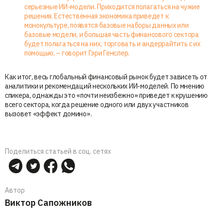
серьезные ИИ-модели. Приходится полагаться на чужие
решения. Естественная экономика приведет к
монокультуре, появятся базовые наборы данных или
базовые модели, и большая часть финансового сектора
будет полагаться на них, торговать и андеррайтить с их
помощью, – говорит Гэри Генслер.
Как итог, весь глобальный финансовый рынок будет зависеть от
аналитики и рекомендаций нескольких ИИ-моделей. По мнению
спикера, однажды это «почти неизбежно» приведет к крушению
всего сектора, когда решение одного или двух участников
вызовет «эффект домино».
Поделиться статьей в соц. сетях
Автор
Виктор Сапожников