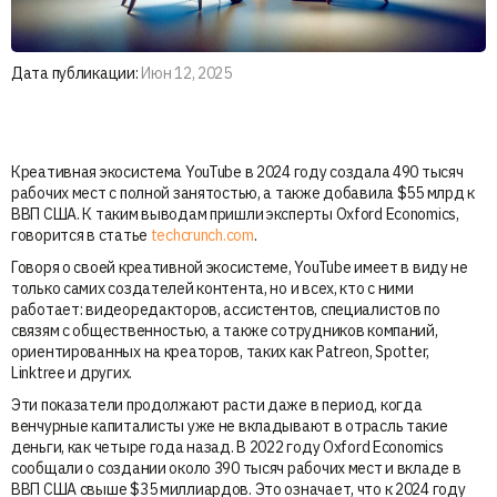
Дата публикации:
Июн 12, 2025
Креативная экосистема YouTube в 2024 году создала 490 тысяч
рабочих мест с полной занятостью, а также добавила $55 млрд к
ВВП США. К таким выводам пришли эксперты Oxford Economics,
говорится в статье
techcrunch.com
.
Говоря о своей креативной экосистеме, YouTube имеет в виду не
только самих создателей контента, но и всех, кто с ними
работает: видеоредакторов, ассистентов, специалистов по
связям с общественностью, а также сотрудников компаний,
ориентированных на креаторов, таких как Patreon, Spotter,
Linktree и других.
Эти показатели продолжают расти даже в период, когда
венчурные капиталисты уже не вкладывают в отрасль такие
деньги, как четыре года назад. В 2022 году Oxford Economics
сообщали о создании около 390 тысяч рабочих мест и вкладе в
ВВП США свыше $35 миллиардов. Это означает, что к 2024 году