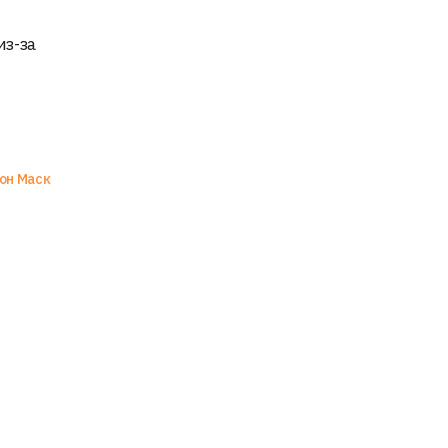
з-за
он Маск