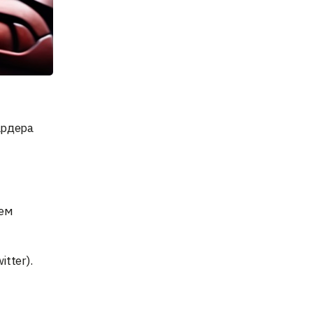
ардера
лем
tter).