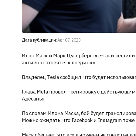
Дата публикации:
Авг 07, 2023
Илон Маск и Марк Цукерберг все-таки решили
активно готовятся к поединку.
Владелец Tesla сообщил, что будет использов
Глава Meta провел тренировку с действующи
Адесанья.
По словам Илона Маска, бой будет транслирова
Можно ожидать, что Facebook и Instagram тоже
Маск обещает, что все вырученные средства по