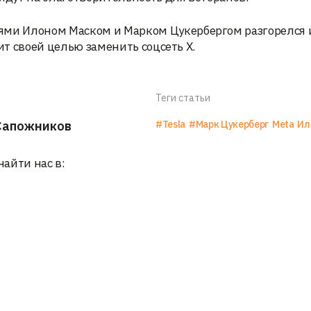
и Илоном Маском и Марком Цукербергом разгорелся и
ит своей целью заменить соцсеть X.
Теги статьи
Сапожников
#Tesla
#Марк Цукерберг
Meta
Ил
найти нас в: