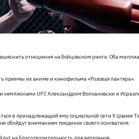
 выяснить отношения на бойцовском ринге. Оба милли
ать приемы из аниме и кинофильма «Розовая пантера».
ми чемпионами UFC Александром Волкановски и Исраэ
ться в принадлежащей ему социальной сети X (ранее Twi
 не обойдут вниманием поединок своего основателя.
йдут на благотворительность для ветеранов.