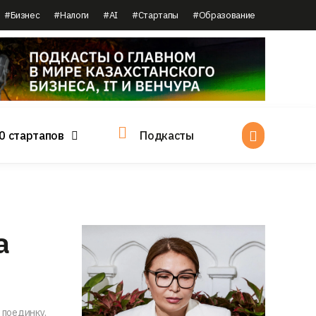
#Бизнес
#Налоги
#AI
#Стартапы
#Образование
0 стартапов
Подкасты
а
 поединку.