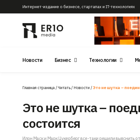
Интернет-издание о бизнесе, стартапах и IT-технологиях
Новости
Бизнес
Технологии
М
Главная страница
/
Читать
/
Новости
/
Это не шутка – поедин
Это не шутка – пое
состоится
Илон Маск и Марк Цукерберг все-таки решили выяснить от