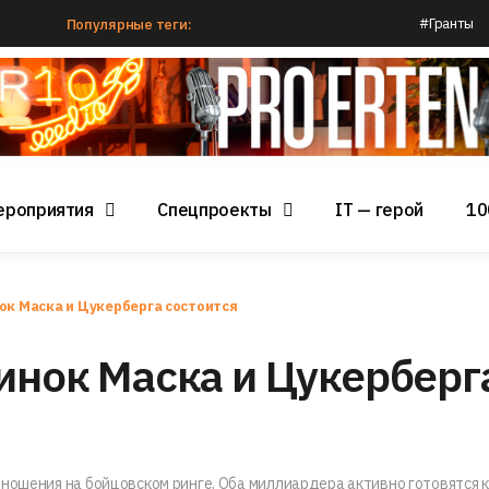
#Гранты
Популярные теги:
ероприятия
Спецпроекты
IT — герой
10
ок Маска и Цукерберга состоится
динок Маска и Цукерберг
ношения на бойцовском ринге. Оба миллиардера активно готовятся к