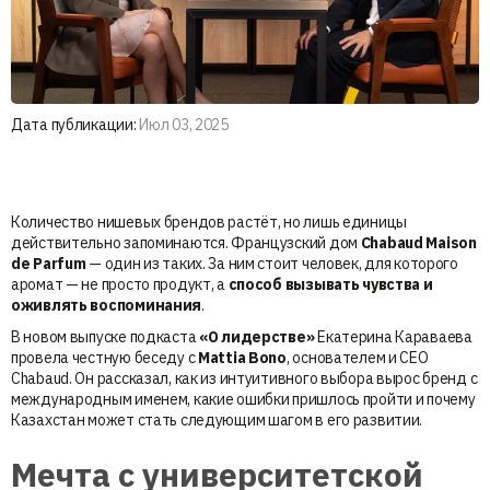
Дата публикации:
Июл 03, 2025
Количество нишевых брендов растёт, но лишь единицы
действительно запоминаются. Французский дом
Chabaud Maison
de Parfum
— один из таких. За ним стоит человек, для которого
аромат — не просто продукт, а
способ вызывать чувства и
оживлять воспоминания
.
В новом выпуске подкаста
«О лидерстве»
Екатерина Караваева
провела честную беседу с
Mattia Bono
, основателем и CEO
Chabaud. Он рассказал, как из интуитивного выбора вырос бренд с
международным именем, какие ошибки пришлось пройти и почему
Казахстан может стать следующим шагом в его развитии.
Мечта с университетской