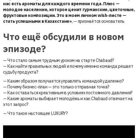
нас есть ароматы для каждого времени года. Плюс —
молодое население, которое ценит гурманские, цветочные,
фруктовые композиции. Это в моем личном wish-листе —
стать успешными в Казахстане»
, — признаётся основатель
Что ещё обсудили в новом
эпизоде?
— Что стало самым трудным уроком на старте Chabaud?
— Как найти правильных людей и почему именно команда решает
судьбу продукта?
— Каким образом получается управлять командой удаленно?
— Почему бизнес-план — это только отправная точка?
— Как оставаться креативным в условиях постоянного давления?
— Какие ароматы выбирает молодёжь и как Chabaud отвечает на
этот запрос?
— Что такое настоящее LUXURY?