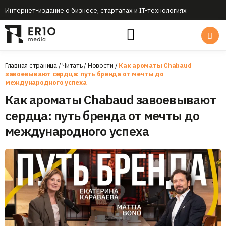
Интернет-издание о бизнесе, стартапах и IT-технологиях
Главная страница
/
Читать
/
Новости
/
Как ароматы Chabaud
завоевывают сердца: путь бренда от мечты до
международного успеха
Как ароматы Chabaud завоевывают
сердца: путь бренда от мечты до
международного успеха