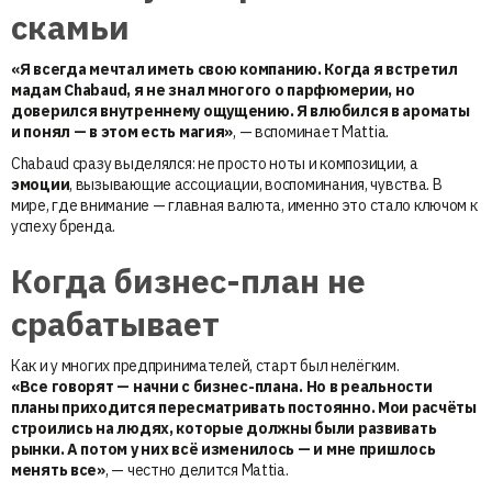
скамьи
«Я всегда мечтал иметь свою компанию. Когда я встретил
мадам Chabaud, я не знал многого о парфюмерии, но
доверился внутреннему ощущению. Я влюбился в ароматы
и понял — в этом есть магия»
, — вспоминает Mattia.
Chabaud сразу выделялся: не просто ноты и композиции, а
эмоции
, вызывающие ассоциации, воспоминания, чувства. В
мире, где внимание — главная валюта, именно это стало ключом к
успеху бренда.
Когда бизнес-план не
срабатывает
Как и у многих предпринимателей, старт был нелёгким.
«Все говорят — начни с бизнес-плана. Но в реальности
планы приходится пересматривать постоянно. Мои расчёты
строились на людях, которые должны были развивать
рынки. А потом у них всё изменилось — и мне пришлось
менять все»
, — честно делится Mattia.