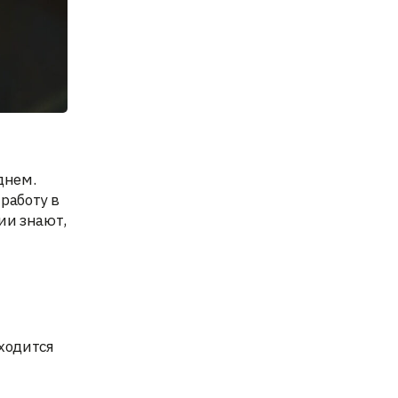
днем.
работу в
ии знают,
иходится