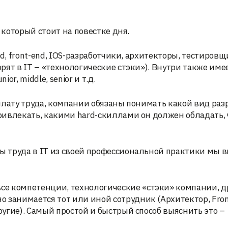
 который стоит на повестке дня.
d, front-end, IOS-разработчики, архитекторы, тестировщи
ят в IT – «технологические стэки»). Внутри также име
or, middle, senior и т.д.
плату труда, компании обязаны понимать какой вид раз
ривлекать, какими hard-скиллами он должен обладать,
 труда в IT из своей профессиональной практики мы 
се компетенции, технологические «стэки» компании, 
о занимается тот или иной сотрудник (Архитектор, Fro
другие). Самый простой и быстрый способ выяснить это –