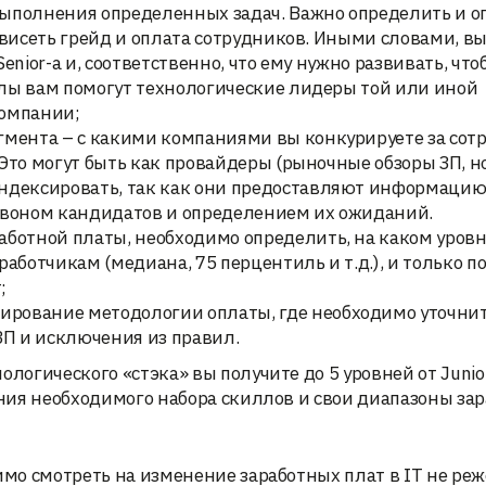
ыполнения определенных задач. Важно определить и о
 зависеть грейд и оплата сотрудников. Иными словами, 
Senior-а и, соответственно, что ему нужно развивать, что
иллы вам помогут технологические лидеры той или иной
компании;
мента – с какими компаниями вы конкурируете за сот
 Это могут быть как провайдеры (рыночные обзоры ЗП, н
ндексировать, так как они предоставляют информацию 
обзвоном кандидатов и определением их ожиданий.
ботной платы, необходимо определить, на каком уровн
аботчикам (медиана, 75 перцентиль и т.д.), и только по
;
ование методологии оплаты, где необходимо уточнит
ЗП и исключения из правил.
логического «стэка» вы получите до 5 уровней от Junio
сания необходимого набора скиллов и свои диапазоны за
имо смотреть на изменение заработных плат в IT не реже