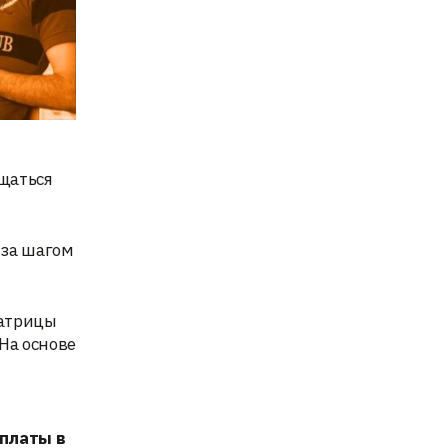
ащаться
г за шагом
матрицы
На основе
оплаты в