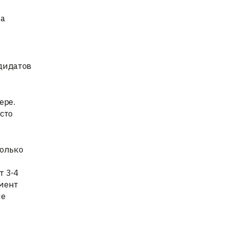
на
ндидатов
ере.
сто
колько
т 3-4
омент
ые