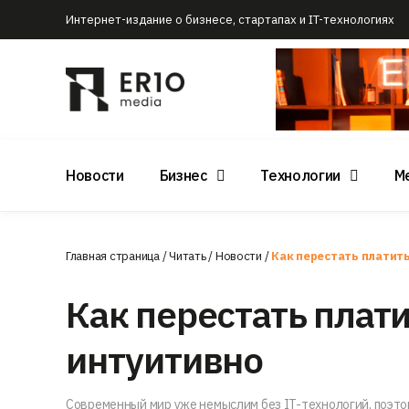
Интернет-издание о бизнесе, стартапах и IT-технологиях
Новости
Бизнес
Технологии
М
Главная страница
/
Читать
/
Новости
/
Как перестать платит
Как перестать плат
интуитивно
Современный мир уже немыслим без IT-технологий, поэто