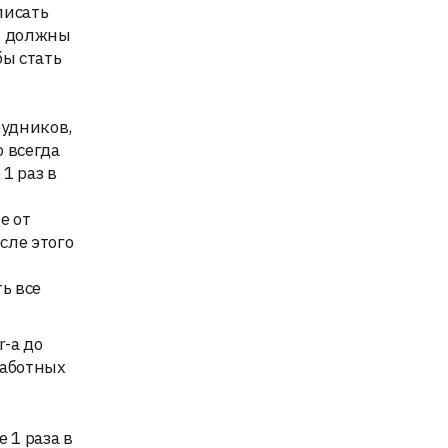
писать
вы должны
бы стать
рудников,
о всегда
1 раз в
е от
сле этого
ь все
r-а до
работных
 1 раза в