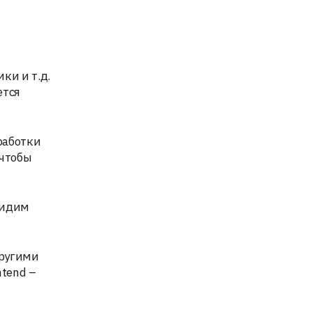
ки и т.д.
ется
работки
 чтобы
видим
другими
ntend –