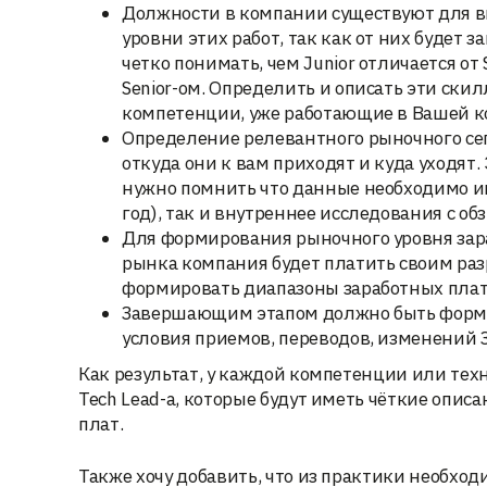
Должности в компании существуют для в
уровни этих работ, так как от них будет
четко понимать, чем Junior отличается от 
Senior-ом. Определить и описать эти ск
компетенции, уже работающие в Вашей 
Определение релевантного рыночного сег
откуда они к вам приходят и куда уходят.
нужно помнить что данные необходимо и
год), так и внутреннее исследования с 
Для формирования рыночного уровня зара
рынка компания будет платить своим разр
формировать диапазоны заработных плат
Завершающим этапом должно быть формир
условия приемов, переводов, изменений 
Как результат, у каждой компетенции или техно
Tech Lead-а, которые будут иметь чёткие опи
плат.
Также хочу добавить, что из практики необход