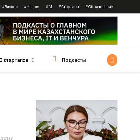
#Бизнес
#Налоги
#AI
#Стартапы
#Образование
0 стартапов
Подкасты
нд стал