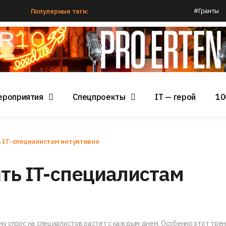
#Гранты
Популярные теги:
ероприятия
Спецпроекты
IT — герой
10
ь IT-специалистам интуитивно
ить IT-специалистам
му спрос на специалистов растет с каждым днем. Особенно этот тре