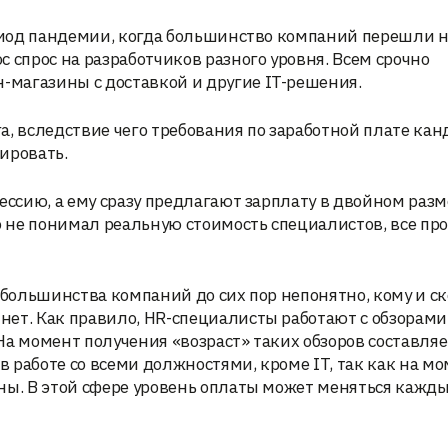
ериод пандемии, когда большинство компаний перешли 
 спрос на разработчиков разного уровня. Всем срочно
магазины с доставкой и другие IT-решения.
а, вследствие чего требования по заработной плате ка
лировать.
ессию, а ему сразу предлагают зарплату в двойном разм
о не понимал реальную стоимость специалистов, все про
 большинства компаний до сих пор непонятно, кому и с
нет. Как правило, HR-специалисты работают с обзорами
 На момент получения «возраст» таких обзоров составляе
 работе со всеми должностями, кроме IT, так как на м
ны. В этой сфере уровень оплаты может меняться кажд