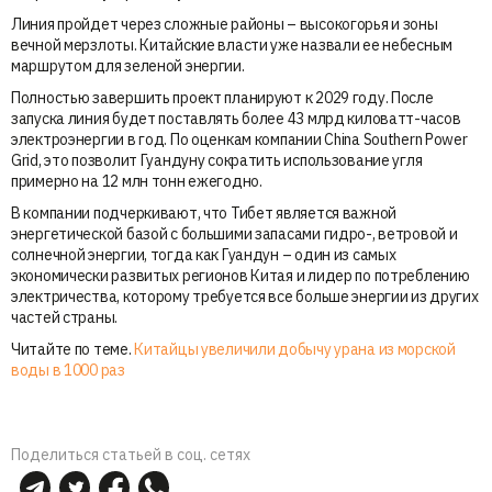
Линия пройдет через сложные районы – высокогорья и зоны
вечной мерзлоты. Китайские власти уже назвали ее небесным
маршрутом для зеленой энергии.
Полностью завершить проект планируют к 2029 году. После
запуска линия будет поставлять более 43 млрд киловатт-часов
электроэнергии в год. По оценкам компании China Southern Power
Grid, это позволит Гуандуну сократить использование угля
примерно на 12 млн тонн ежегодно.
В компании подчеркивают, что Тибет является важной
энергетической базой с большими запасами гидро-, ветровой и
солнечной энергии, тогда как Гуандун – один из самых
экономически развитых регионов Китая и лидер по потреблению
электричества, которому требуется все больше энергии из других
частей страны.
Читайте по теме.
Китайцы увеличили добычу урана из морской
воды в 1000 раз
Поделиться статьей в соц. сетях