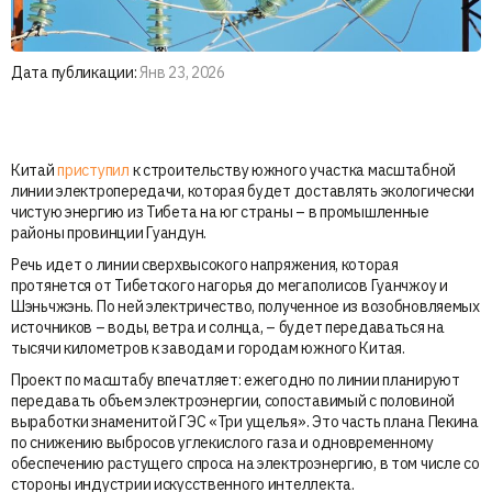
Дата публикации:
Янв 23, 2026
Китай
приступил
к строительству южного участка масштабной
линии электропередачи, которая будет доставлять экологически
чистую энергию из Тибета на юг страны – в промышленные
районы провинции Гуандун.
Речь идет о линии сверхвысокого напряжения, которая
протянется от Тибетского нагорья до мегаполисов Гуанчжоу и
Шэньчжэнь. По ней электричество, полученное из возобновляемых
источников – воды, ветра и солнца, – будет передаваться на
тысячи километров к заводам и городам южного Китая.
Проект по масштабу впечатляет: ежегодно по линии планируют
передавать объем электроэнергии, сопоставимый с половиной
выработки знаменитой ГЭС «Три ущелья». Это часть плана Пекина
по снижению выбросов углекислого газа и одновременному
обеспечению растущего спроса на электроэнергию, в том числе со
стороны индустрии искусственного интеллекта.