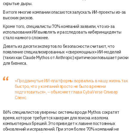
скрытые дыры.
В итоге многие компании опасаются запускать ИИ-проекты из-за
высоких рисков.
Кроме того, специалисты 70% компаний заявили, что из-за
использования ИИ выявлять и расследовать киберинциденты
стало намного сложнее.
Девять из десяти экспертов по безопасности считают, что
появление специализированных «сверхмощных» ИИ-моделей
(таких как Claude Mythos от Anthropic) критически повышает риски
для бизнеса.
«Продвинутые ИИ-платформы ворвались в нашу жизнь так
быстро, что у компаний просто не было времени
подготовиться», – объясняет глава CybaVerse Оливер
Спенс.
86% специалистов уверены: системы вроде Mythos сократят
время, которое требуется хакерам для поиска и взлома
компьютерных брешей. Это приведет к лавине постоянных
обновлений и исправлений. При этом более 70% компаний не