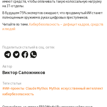
имеют средств, чтобы оплачивать такую колоссальную нагрузку
на IT-отделы.
В будущем 75% экспертов ожидают, что продвинутый ИИ станет
полноценным оружием в руках цифровых преступников.
Читайте по теме.
Кибербезопасность – дефицит кадров, средств
и людей
Поделиться статьей в соц. сетях
Автор
Виктор Сапожников
Теги статьи
#ИИ-проекты
Claude Mythos
Mythos
искусственный интеллект
кибербезопасность
Оставайтесь на связи с ER10 Media! Вы можете найти нас в: