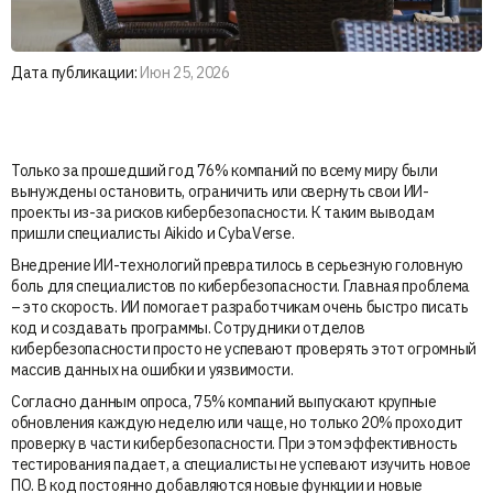
Дата публикации:
Июн 25, 2026
Только за прошедший год 76% компаний по всему миру были
вынуждены остановить, ограничить или свернуть свои ИИ-
проекты из-за рисков кибербезопасности. К таким выводам
пришли специалисты Aikido и CybaVerse.
Внедрение ИИ-технологий превратилось в серьезную головную
боль для специалистов по кибербезопасности. Главная проблема
– это скорость. ИИ помогает разработчикам очень быстро писать
код и создавать программы. Сотрудники отделов
кибербезопасности просто не успевают проверять этот огромный
массив данных на ошибки и уязвимости.
Согласно данным опроса, 75% компаний выпускают крупные
обновления каждую неделю или чаще, но только 20% проходит
проверку в части кибербезопасности. При этом эффективность
тестирования падает, а специалисты не успевают изучить новое
ПО. В код постоянно добавляются новые функции и новые