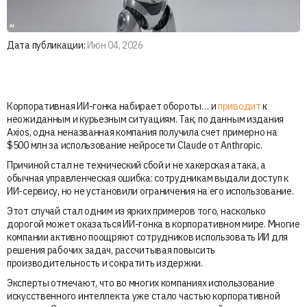
Дата публикации:
Июн 04, 2026
Корпоративная ИИ-гонка набирает обороты… и
приводит
к
неожиданным и курьезным ситуациям. Так, по данным издания
Axios, одна неназванная компания получила счет примерно на
$500 млн за использование нейросети Claude от Anthropic.
Причиной стал не технический сбой и не хакерская атака, а
обычная управленческая ошибка: сотрудникам выдали доступ к
ИИ-сервису, но не установили ограничения на его использование.
Этот случай стал одним из ярких примеров того, насколько
дорогой может оказаться ИИ-гонка в корпоративном мире. Многие
компании активно поощряют сотрудников использовать ИИ для
решения рабочих задач, рассчитывая повысить
производительность и сократить издержки.
Эксперты отмечают, что во многих компаниях использование
искусственного интеллекта уже стало частью корпоративной