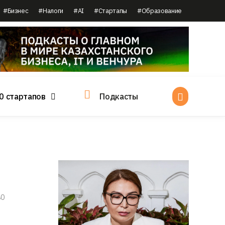
#Бизнес
#Налоги
#AI
#Стартапы
#Образование
0 стартапов
Подкасты
80