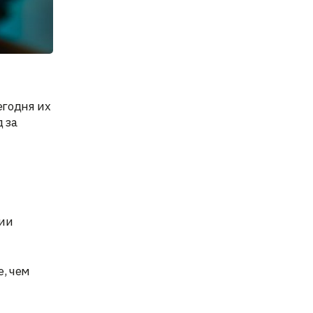
егодня их
 за
сии
е, чем