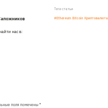
Теги статьи
Сапожников
#Ethereum
Bitcoin
Криптовалюта
найти нас в:
льные поля помечены
*