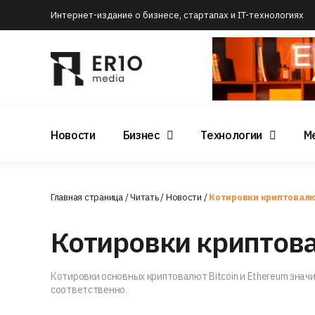
Интернет-издание о бизнесе, стартапах и IT-технологиях
Новости
Бизнес
Технологии
М
Главная страница
/
Читать
/
Новости
/
Котировки криптовалю
Котировки криптова
Котировки основных криптовалют Bitcoin и Ethereum значи
соответственно.