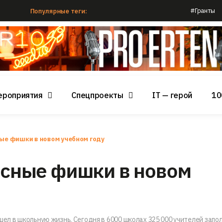
#Гранты
Популярные теги:
ероприятия
Спецпроекты
IT — герой
10
ные фишки в новом учебном году
ресные фишки в новом
шел в школьную жизнь. Сегодня в 6000 школах 325 000 учителей запо