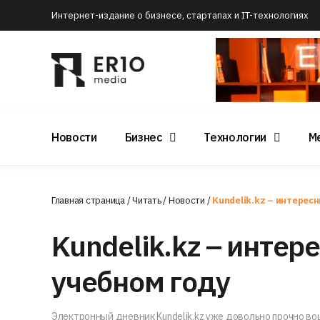
Интернет-издание о бизнесе, стартапах и IT-технологиях
Новости
Бизнес
Технологии
М
Главная страница
/
Читать
/
Новости
/
Kundelik.kz – интерес
Kundelik.kz – инте
учебном году
Электронный дневник Kundelik.kz уже довольно прочно во