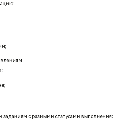
мацию:
ий;
авлениям.
и:
не;
 заданиям с разными статусами выполнения: