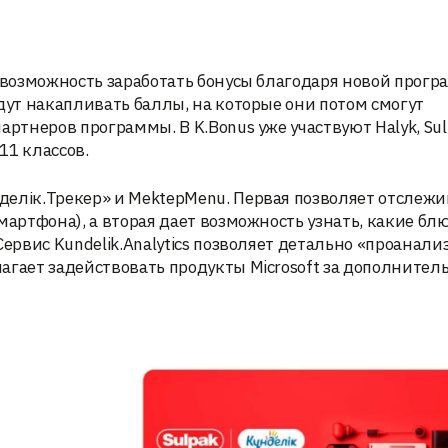
ь возможность заработать бонусы благодаря новой прогр
дут накапливать баллы, на которые они потом смогут
артнеров программы. В K.Bonus уже участвуют Halyk, Sul
11 классов.
делік.Трекер» и MektepMenu. Первая позволяет отслежи
мартфона), а вторая дает возможность узнать, какие бл
Сервис Kundelik.Analytics позволяет детально «проанали
агает задействовать продукты Microsoft за дополнител