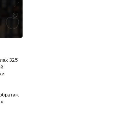
лах 325
ый
ки
обрата».
ых