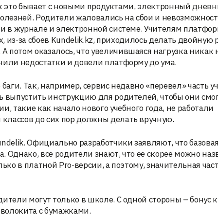
 как это бывает с новыми продуктами, электронный днев
болезней. Родители жаловались на сбои и невозможност
ки в журнале и электронной системе. Учителям платфо
х, из-за сбоев Kundelik.kz, приходилось делать двойную 
 потом оказалось, что увеличившаяся нагрузка никак 
нили недостатки и довели платформу до ума.
 баги. Так, например, сервис недавно «перевел» часть у
ь выпустить инструкцию для родителей, чтобы они смо
и, такие как начало нового учебного года, не работали
классов до сих пор должны делать вручную.
ndelik. Официально разработчики заявляют, что базова
 Однако, все родители знают, что ее скорее можно наз
лько в платной Pro-версии, а поэтому, значительная час
ители могут только в школе. С одной стороны – бонус к
 волокита с бумажками.