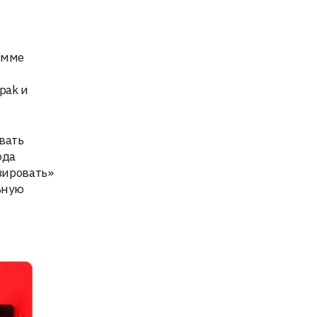
амме
pak и
вать
юда
зировать»
ьную