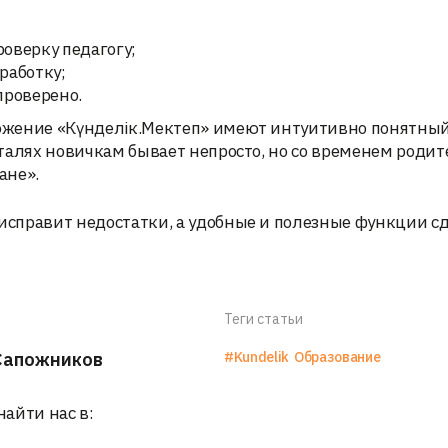
роверку педагогу;
работку;
проверено.
иложение «Күнделік.Мектеп» имеют интуитивно понятны
деталях новичкам бывает непросто, но со временем родит
ане».
 исправит недостатки, а удобные и полезные функции с
Теги статьи
Сапожников
#Kundelik
Образование
найти нас в: