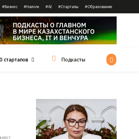
#Бизнес
#Налоги
#AI
#Стартапы
#Образование
0 стартапов
Подкасты
лняют