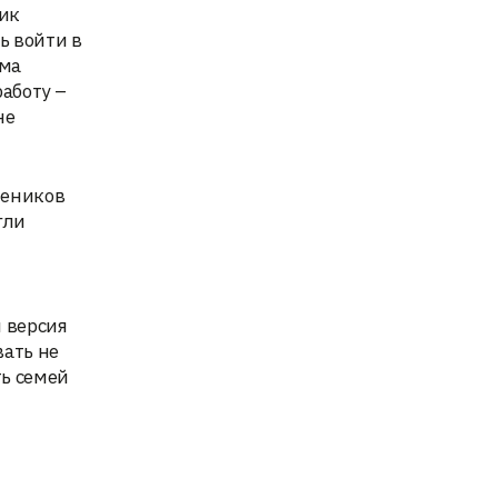
ник
ь войти в
рма
работу –
не
чеников
гли
я версия
вать не
ть семей