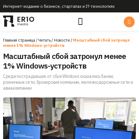
Интернет-издание о бизнесе, стартапах и IT-технологиях
Главная страница
/
Читать
/
Новости
/
Масштабный сбой затронул
менее 1% Windows-устройств
Масштабный сбой затронул менее
1% Windows-устройств
Среди пострадавших от сбоя Windows оказались банки,
розничные сети, брокерские компании, железнодорожные сети и
авиакомпании.