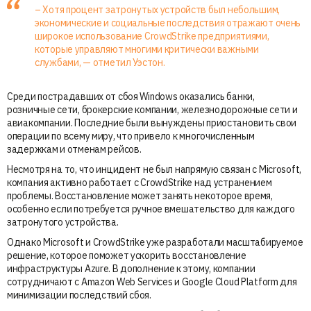
– Хотя процент затронутых устройств был небольшим,
экономические и социальные последствия отражают очень
широкое использование CrowdStrike предприятиями,
которые управляют многими критически важными
службами, — отметил Уэстон.
Среди пострадавших от сбоя Windows оказались банки,
розничные сети, брокерские компании, железнодорожные сети и
авиакомпании. Последние были вынуждены приостановить свои
операции по всему миру, что привело к многочисленным
задержкам и отменам рейсов.
Несмотря на то, что инцидент не был напрямую связан с Microsoft,
компания активно работает с CrowdStrike над устранением
проблемы. Восстановление может занять некоторое время,
особенно если потребуется ручное вмешательство для каждого
затронутого устройства.
Однако Microsoft и CrowdStrike уже разработали масштабируемое
решение, которое поможет ускорить восстановление
инфраструктуры Azure. В дополнение к этому, компании
сотрудничают с Amazon Web Services и Google Cloud Platform для
минимизации последствий сбоя.