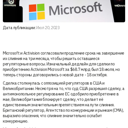
Дата публикации:
Июл 20, 2023
Microsoft и Activision согласовали продление срока на завершение
их слияния на три месяца, чтобы решить оставшиеся
регуляторные вопросы. Изначальный дедлайн для сделки по
приобретению Activision Microsoft за $68.7 млрд был 18 июля, но
теперь стороны договорились о новой дате - 18 октября.
Сделка столкнулась с оппозицией регуляторов в США и
Великобритании. Несмотря на то, что суд США разрешил сделку, а
антимонопольное регулирование ЕС одобрило приобретение в
мае, Великобритания блокирует сделку, что делает её
единственным значительным препятствием на пути слияния.
Британский регулятор, Агентство по конкуренции и рынкам (CMA),
выразило опасения, что слияние значительно ослабит
конкуренцию.