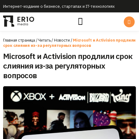
Интернет-издание о бизнесе, стартапах и IT-технологиях
Главная страница
/
Читать
/
Новости
/
Microsoft и Activision продлили
срок слияния из-за регуляторных вопросов
Microsoft и Activision продлили срок
слияния из-за регуляторных
вопросов