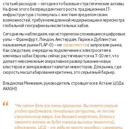
статьей расходов – сегодня это базовые стратегические активы.
На фоне этого беспрецедентного роста традиционная IT-
инфраструктура столкнулась с жестким пределом своих
возможностей, требуя немедленной модернизации и пересмотра
глобальной географии вычислительных хабов.
Сегодня мы наблюдаем, как исторически сложившиеся цифровые
узлы – Франкфурт, Лондон, Амстердам, Париж и Дублин (так
называемые рынки FLAP-D) – не
справляются
с запросами рынка.
Как следствие, очереди на подключение к электросетям в
ключевых хабах Европы сейчас растягиваются на 7-10 лет, что
делает невозможным оперативное развертывание новых
кластеров и замораживает капитал инвесторов. Для рынка, где
скорость масштабирования критична, это серьезный барьер.
Владислав Минкевич, руководитель строящегося в Астане ЦОДа
AKASHI:
“На самом деле все очень прозаично. Вы можете сколько
угодно придумывать гениальные алгоритмы, но логика
строится снизу вверх. Без базовой энергетики, бетона и
тяжелого железа не будет никаких высоких технологий,
однозначно. ЦОД – это ведь не просто коробка с серверами,