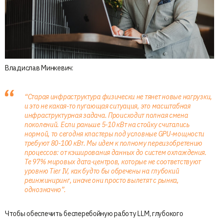
Владислав Минкевич:
“Старая инфраструктура физически не тянет новые нагрузки,
и это не какая-то пугающая ситуация, это масштабная
инфраструктурная задача. Происходит полная смена
поколений. Если раньше 5-10 кВт на стойку считались
нормой, то сегодня кластеры под условные GPU-мощности
требуют 80-100 кВт. Мы идем к полному переизобретению
процессов: от кэширования данных до систем охлаждения.
Те 97% мировых дата-центров, которые не соответствуют
уровню Tier IV, как будто бы обречены на глубокий
реинжиниринг, иначе они просто вылетят с рынка,
однозначно”.
Чтобы обеспечить бесперебойную работу LLM, глубокого