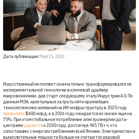
Дата публикации:
Май 15, 2026
Искусственный интеллект окончательно трансформировался из
экспериментальной технологии в ключевой драйвер
макроэкономики, дав старт следующему этапу Индустрии 4.0. По
данным МЭА, капитальные затраты пяти крупнейших
технологических компаний на ИИ-инфраструктуру в 2025 году
превысили
$400 млрд, а в 2026 году ожидается их скачок еще на
75%. При этом глобальное потребление электроэнергии дата-
центрами
удвоится
к 2030 году, достигнув 945 ТВт·ч, что
сопоставимо с энергопотреблением всей Японии. Электричество и
вычислительные мощности больше не считаются рядовой