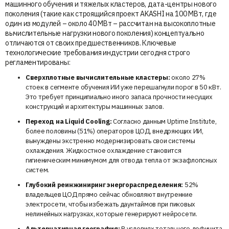
машинного обучения и тяжелых кластеров, дата-центры нового
поколения (такие как строящийся проект AKASHI на 100 МВт, где
один из модулей – около 40 МВт – рассчитан на высокоплотные
вычислительные нагрузки нового поколения) концептуально
отличаются от своих предшественников. Ключевые
технологические требования индустрии сегодня строго
регламентированы:
Сверхплотные вычислительные кластеры:
около 27%
стоек в сегменте обучения ИИ уже перешагнули порог в 50 кВт.
Это требует принципиально иного запаса прочности несущих
конструкций и архитектуры машинных залов.
Переход на Liquid Cooling:
Согласно данным Uptime Institute,
более половины (51%) операторов ЦОД, внедряющих ИИ,
вынуждены экстренно модернизировать свои системы
охлаждения. Жидкостное охлаждение становится
гигиеническим минимумом для отвода тепла от экзафлопсных
систем.
Глубокий реинжиниринг энергораспределения:
52%
владельцев ЦОД прямо сейчас обновляют внутренние
электросети, чтобы избежать даунтаймов при пиковых
нелинейных нагрузках, которые генерируют нейросети.
Альтернативная география:
В условиях тотального дефицита