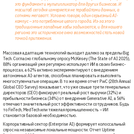
это фундамент и мультипликатор для других бизнесов. И
масштаб сегодня измеряется не терабайтами данных, а
сотнями мегаватт. Условно говоря, один серьезный AI-
кампус – это потребление целого города. Из-за этого
традиционные западные хабы задыхаются, и для нашего
региона это историческое окно возможностей стать новой
точкой притяжения.
Массовая адаптация технологий выходит далеко за пределы Big
Tech. Согласно глобальному опросу McKinsey (The State of AI 2025),
88% организаций уже регулярно используют ИИ в своих бизнес-
процессах, а 62% активно экспериментируют с внедрением
автономных AI-агентов, способных планировать и выполнять
многоступенчатые операции. В то же время отчет PwC (28th Annual
Global CEO Survey) показывает, что уже свыше трети генеральных
директоров (CEO) фиксируют реальный рост выручки (32%) и
прибыльности бизнеса (34%) от внедрения Generative AI, а 56%
отмечают значительный рост эффективности сотрудников. Будь
то FinTech, MedTech или тяжелая промышленность – ИИ
становится базовой необходимостью.
Корпоративный сектор (Enterprise AI) формирует колоссальный
спрос на независимые локальные мощности. Отчет Uptime