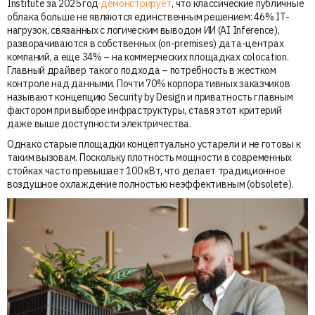
Institute за 2025 год
демонстрирует
, что классические публичные
облака больше не являются единственным решением: 46% IT-
нагрузок, связанных с логическим выводом ИИ (AI Inference),
разворачиваются в собственных (on-premises) дата-центрах
компаний, а еще 34% – на коммерческих площадках colocation.
Главный драйвер такого подхода – потребность в жестком
контроле над данными. Почти 70% корпоративных заказчиков
называют концепцию Security by Design и приватность главным
фактором при выборе инфраструктуры, ставя этот критерий
даже выше доступности электричества.
Однако старые площадки концептуально устарели и не готовы к
таким вызовам. Поскольку плотность мощности в современных
стойках часто превышает 100 кВт, что делает традиционное
воздушное охлаждение полностью неэффективным (obsolete).