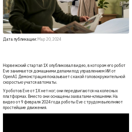
Дата публикации:
Мар 20, 2024
Норвежский стартап 1X опубликовал видео, в котором его робот
Eve занимается домашними делами под управлением ИИ от
OpenAI. Демонстрация показывает с какой головокружительной
скоростью учатся автоматы.
У роботов Eve от 1X нет ног; они передвигаются на колесных
платформах. Вместо они оснащены захватами-клешнями. На
видео от 9 февраля 2024 года роботы Eve с трудом выполняют
простейшие движения.