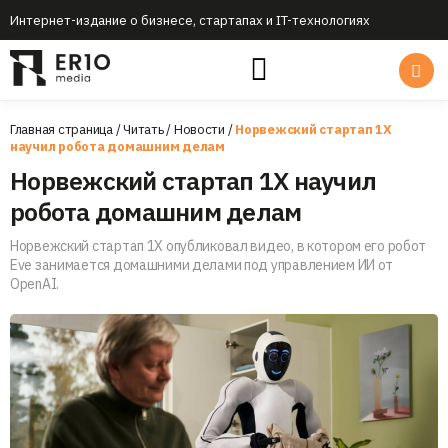
Интернет-издание о бизнесе, стартапах и IT-технологиях
Главная страница
/
Читать
/
Новости
/
Норвежский стартап 1X
научил робота домашним делам
Норвежский стартап 1X научил
робота домашним делам
Норвежский стартап 1X опубликовал видео, в котором его робот
Eve занимается домашними делами под управлением ИИ от
OpenAI.