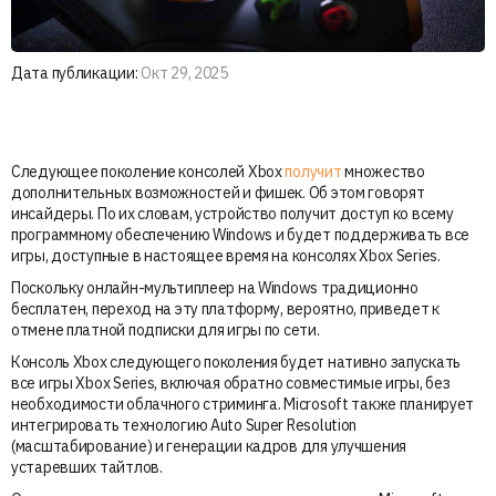
Дата публикации:
Окт 29, 2025
Следующее поколение консолей Xbox
получит
множество
дополнительных возможностей и фишек. Об этом говорят
инсайдеры. По их словам, устройство получит доступ ко всему
программному обеспечению Windows и будет поддерживать все
игры, доступные в настоящее время на консолях Xbox Series.
Поскольку онлайн-мультиплеер на Windows традиционно
бесплатен, переход на эту платформу, вероятно, приведет к
отмене платной подписки для игры по сети.
Консоль Xbox следующего поколения будет нативно запускать
все игры Xbox Series, включая обратно совместимые игры, без
необходимости облачного стриминга. Microsoft также планирует
интегрировать технологию Auto Super Resolution
(масштабирование) и генерации кадров для улучшения
устаревших тайтлов.