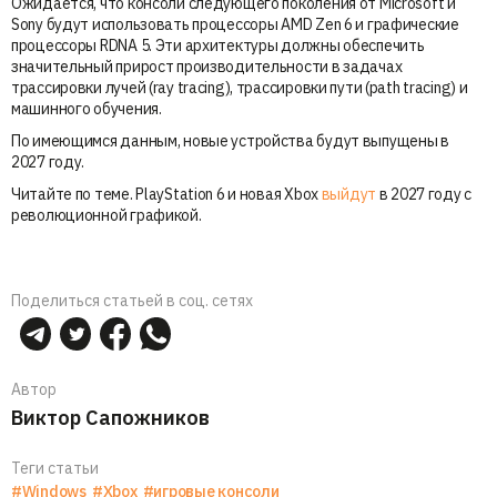
Ожидается, что консоли следующего поколения от Microsoft и
Sony будут использовать процессоры AMD Zen 6 и графические
процессоры RDNA 5. Эти архитектуры должны обеспечить
значительный прирост производительности в задачах
трассировки лучей (ray tracing), трассировки пути (path tracing) и
машинного обучения.
По имеющимся данным, новые устройства будут выпущены в
2027 году.
Читайте по теме. PlayStation 6 и новая Xbox
выйдут
в 2027 году с
революционной графикой.
Поделиться статьей в соц. сетях
Автор
Виктор Сапожников
Теги статьи
#Windows
#Xbox
#игровые консоли