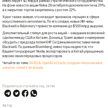
инвестирует $1 млрд в рамках стратегического сотрудничества.
На фоне новости акции Nokia 28 октября подскочили почти на 29%,
а к закрытию торгов закрепились с ростом 22%.
Хуанг также заявил, что не видит признаков «пузыря» в сфере
искусственного интеллекта. По его словам, новые ИИ-чипы
Blackwell и Rubin могут принести компании до $500 млрд выручки.
Дополнительный стимул для роста акций – ожидание возможной
сделки между США и Китаем. Дональд Трамп заявил о намерении
обсудить с председателем КНР Си Цзиньпином поставки чипов
Blackwell. По данным Bloomberg, инвесторы надеются, что
Вашингтон разрешит Nvidia экспортировать в Китай упрощенную
версию своих передовых процессоров.
Читайте по теме.
NVIDIA, OpenAI и Oracle создали «бесконечные
деньги»: лопнет ли пузырь
Поделиться статьей в соц. сетях
Автор