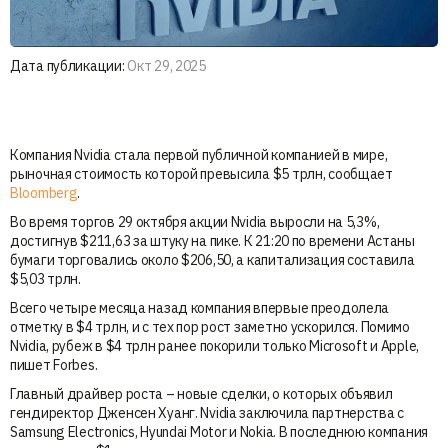
Дата публикации:
Окт 29, 2025
Компания Nvidia стала первой публичной компанией в мире,
рыночная стоимость которой превысила $5 трлн, сообщает
Bloomberg
.
Во время торгов 29 октября акции Nvidia выросли на 5,3%,
достигнув $211,63 за штуку на пике. К 21:20 по времени Астаны
бумаги торговались около $206,50, а капитализация составила
$5,03 трлн.
Всего четыре месяца назад компания впервые преодолела
отметку в $4 трлн, и с тех пор рост заметно ускорился. Помимо
Nvidia, рубеж в $4 трлн ранее покорили только Microsoft и Apple,
пишет Forbes.
Главный драйвер роста – новые сделки, о которых объявил
гендиректор Дженсен Хуанг. Nvidia заключила партнерства с
Samsung Electronics, Hyundai Motor и Nokia. В последнюю компания