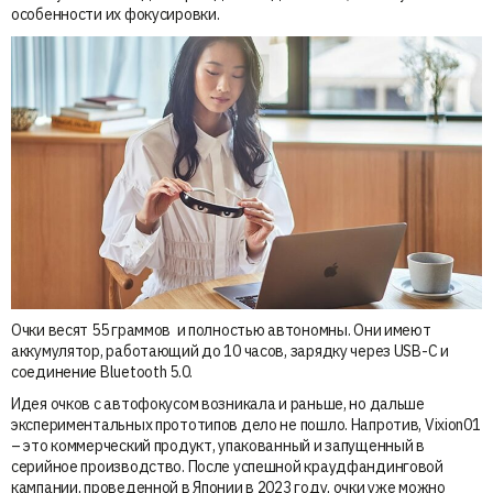
особенности их фокусировки.
Очки весят 55 граммов и полностью автономны. Они имеют
аккумулятор, работающий до 10 часов, зарядку через USB-C и
соединение Bluetooth 5.0.
Идея очков с автофокусом возникала и раньше, но дальше
экспериментальных прототипов дело не пошло. Напротив, Vixion01
– это коммерческий продукт, упакованный и запущенный в
серийное производство. После успешной краудфандинговой
кампании, проведенной в Японии в 2023 году, очки уже можно