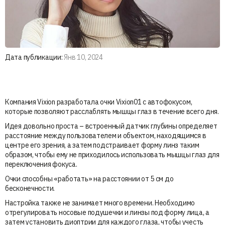
Дата публикации:
Янв 10, 2024
Компания Vixion разработала очки Vixion01 с автофокусом,
которые позволяют расслаблять мышцы глаз в течение всего дня.
Идея довольно проста – встроенный датчик глубины определяет
расстояние между пользователем и объектом, находящимся в
центре его зрения, а затем подстраивает форму линз таким
образом, чтобы ему не приходилось использовать мышцы глаз для
переключения фокуса.
Очки способны «работать» на расстоянии от 5 см до
бесконечности.
Настройка также не занимает много времени. Необходимо
отрегулировать носовые подушечки и линзы под форму лица, а
затем установить диоптрии для каждого глаза, чтобы учесть