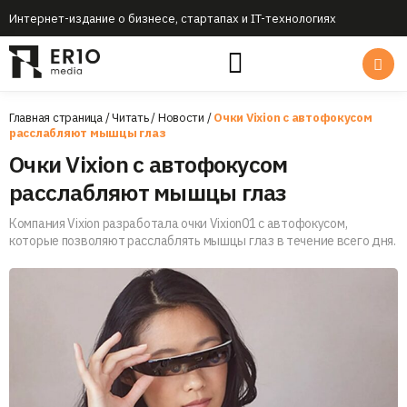
Интернет-издание о бизнесе, стартапах и IT-технологиях
Главная страница
/
Читать
/
Новости
/
Очки Vixion с автофокусом
расслабляют мышцы глаз
Очки Vixion с автофокусом
расслабляют мышцы глаз
Компания Vixion разработала очки Vixion01 с автофокусом,
которые позволяют расслаблять мышцы глаз в течение всего дня.