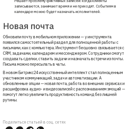
Решает проблему фиктивных записей: когда клиенты
записываются, занимают время и не приходят. Событиям в
календаре можно будет назначать исполнителей.
Новая почта
Обновили почту в мобильном приложении — у инструмента
появился самостоятельный раздел для полноценной работы с
письмами, как с компьютера. Инструмент бесшовно связывается с
CRM, задачами, календарем и мессенджером. Сотрудники смогут
создавать сделки, ставить задачи и назначать встречи из почты.
Письма можно пересылать в чаты.
В новом Битрикс24 искусственный интеллект стал полноценным
участником коммуникаций, задач и автоматизации. А
обновленные опции — новая почта, работа во внешних сервисах и
расшифровка аудио- и видеозаписей с распознаванием эмоций —
помогут легко увеличить продуктивность команд без лишней
рутины.
Поделиться статьей в соц. сетях