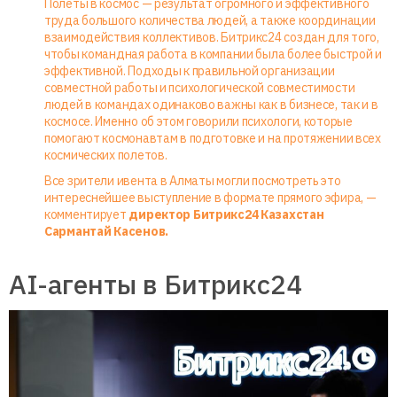
Полеты в космос — результат огромного и эффективного
труда большого количества людей, а также координации
взаимодействия коллективов. Битрикс24 создан для того,
чтобы командная работа в компании была более быстрой и
эффективной. Подходы к правильной организации
совместной работы и психологической совместимости
людей в командах одинаково важны как в бизнесе, так и в
космосе. Именно об этом говорили психологи, которые
помогают космонавтам в подготовке и на протяжении всех
космических полетов.
Все зрители ивента в Алматы могли посмотреть это
интереснейшее выступление в формате прямого эфира, —
комментирует
директор Битрикс24 Казахстан
Сармантай Касенов.
AI-агенты в Битрикс24