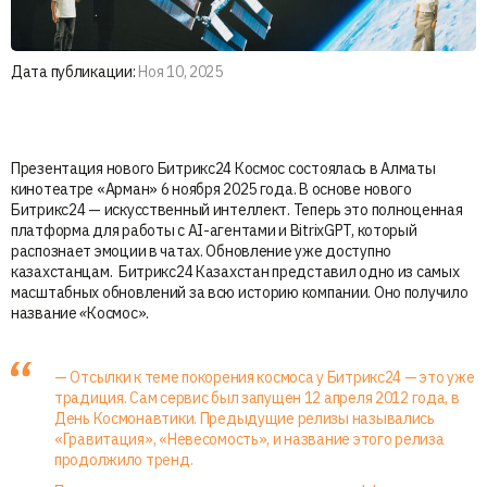
Дата публикации:
Ноя 10, 2025
Презентация нового Битрикс24 Космос состоялась в Алматы
кинотеатре «Арман» 6 ноября 2025 года. В основе нового
Битрикс24 — искусственный интеллект. Теперь это полноценная
платформа для работы с AI-агентами и BitrixGPT, который
распознает эмоции в чатах. Обновление уже доступно
казахстанцам. Битрикс24 Казахстан представил одно из самых
масштабных обновлений за всю историю компании. Оно получило
название
«
Космос».
— Отсылки к теме покорения космоса у Битрикс24
—
это уже
традиция. Сам сервис был запущен 12 апреля 2012 года, в
День Космонавтики. Предыдущие релизы назывались
«Гравитация», «Невесомость», и название этого релиза
продолжило тренд.