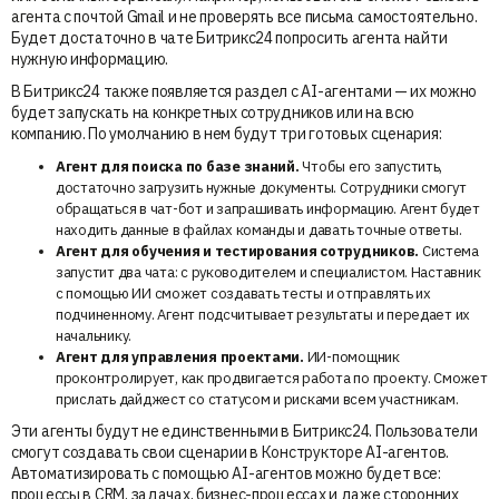
агента с почтой Gmail и не проверять все письма самостоятельно.
Будет достаточно в чате Битрикс24 попросить агента найти
нужную информацию.
В Битрикс24 также появляется раздел с AI-агентами — их можно
будет запускать на конкретных сотрудников или на всю
компанию. По умолчанию в нем будут три готовых сценария:
Агент для поиска по базе знаний.
Чтобы его запустить,
достаточно загрузить нужные документы. Сотрудники смогут
обращаться в чат-бот и запрашивать информацию. Агент будет
находить данные в файлах команды и давать точные ответы.
Агент для обучения и тестирования сотрудников.
Система
запустит два чата: с руководителем и специалистом. Наставник
с помощью ИИ сможет создавать тесты и отправлять их
подчиненному. Агент подсчитывает результаты и передает их
начальнику.
Агент для управления проектами.
ИИ-помощник
проконтролирует, как продвигается работа по проекту. Сможет
прислать дайджест со статусом и рисками всем участникам.
Эти агенты будут не единственными в Битрикс24. Пользователи
смогут создавать свои сценарии в Конструкторе AI-агентов.
Автоматизировать с помощью AI-агентов можно будет все:
процессы в CRM, задачах, бизнес-процессах и даже сторонних