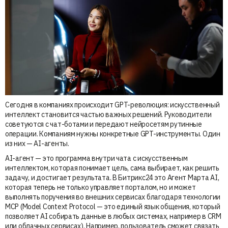
Сегодня в компаниях происходит GPT-революция: искусственный
интеллект становится частью важных решений. Руководители
советуются с чат-ботами и передают нейросетям рутинные
операции. Компаниям нужны конкретные GPT-инструменты. Один
из них — AI-агенты.
AI-агент — это программа внутри чата с искусственным
интеллектом, которая понимает цель, сама выбирает, как решить
задачу, и достигает результата. В Битрикс24 это Агент Марта AI,
которая теперь не только управляет порталом, но и может
выполнять поручения во внешних сервисах благодаря технологии
MCP (Model Context Protocol — это единый язык общения, который
позволяет AI собирать данные в любых системах, например в CRM
или облачных сервисах). Например, пользователь сможет связать