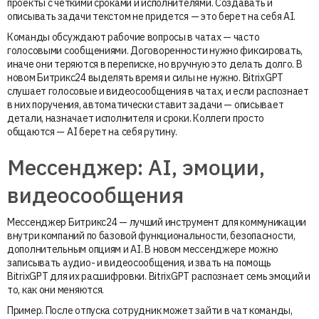
проекты с четкими сроками и исполнителями. Создавать и
описывать задачи текстом не придется — это берет на себя AI.
Команды обсуждают рабочие вопросы в чатах — часто
голосовыми сообщениями. Договоренности нужно фиксировать,
иначе они теряются в переписке, но вручную это делать долго. В
новом Битрикс24 выделять время и силы не нужно. BitrixGPT
слушает голосовые и видеосообщения в чатах, и если распознает
в них поручения, автоматически ставит задачи — описывает
детали, назначает исполнителя и сроки. Коллеги просто
общаются — AI берет на себя рутину.
Мессенджер: AI, эмоции,
видеосообщения
Мессенджер Битрикс24 — лучший инструмент для коммуникации
внутри компаний по базовой функциональности, безопасности,
дополнительным опциям и AI. В новом мессенджере можно
записывать аудио- и видеосообщения, и звать на помощь
BitrixGPT для их расшифровки. BitrixGPT распознает семь эмоций и
то, как они меняются.
Пример. После отпуска сотрудник может зайти в чат команды,