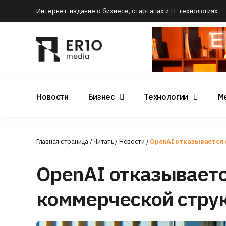
Интернет-издание о бизнесе, стартапах и IT-технологиях
Новости
Бизнес
Технологии
М
Главная страница
/
Читать
/
Новости
/
OpenAI отказывается 
OpenAI отказываетс
коммерческой стру