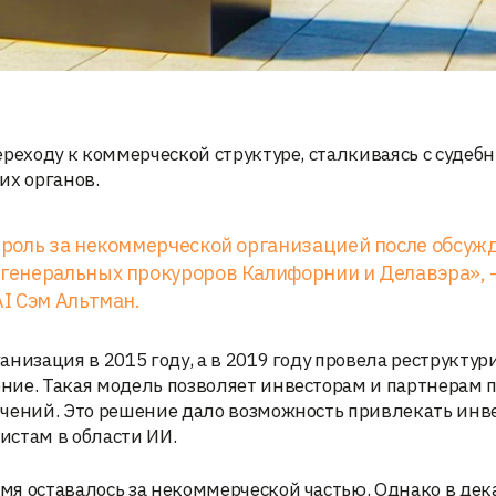
ереходу к коммерческой структуре, сталкиваясь с суде
х органов.
роль за некоммерческой организацией после обсуж
генеральных прокуроров Калифорнии и Делавэра», 
I Сэм Альтман.
низация в 2015 году, а в 2019 году провела реструктур
ние. Такая модель позволяет инвесторам и партнерам 
ичений. Это решение дало возможность привлекать ин
истам в области ИИ.
я оставалось за некоммерческой частью. Однако в дек