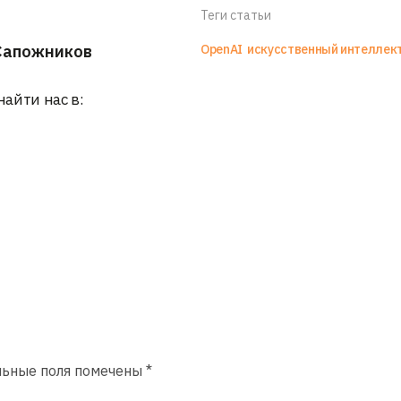
Теги статьи
Сапожников
OpenAI
искусственный интеллек
найти нас в:
льные поля помечены
*