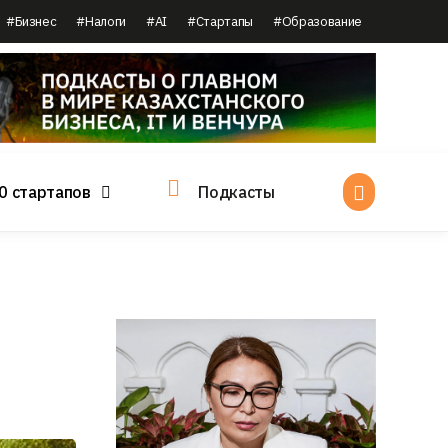
#Бизнес
#Налоги
#AI
#Стартапы
#Образование
0 стартапов
Подкасты