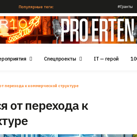
#Гранты
Популярные теги:
ероприятия
Спецпроекты
IT — герой
10
от перехода к коммерческой структуре
я от перехода к
ктуре