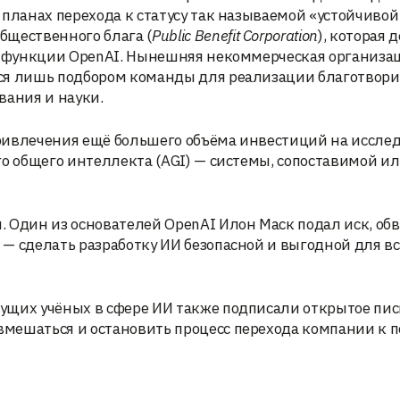
 планах перехода к статусу так называемой «устойчивой
бщественного блага (
Public Benefit Corporation
), которая 
ес-функции OpenAI. Нынешняя некоммерческая организац
ься лишь подбором команды для реализации благотвор
вания и науки.
ривлечения ещё большего объёма инвестиций на иссле
го общего интеллекта (AGI) — системы, сопоставимой и
 Один из основателей OpenAI Илон Маск подал иск, об
— сделать разработку ИИ безопасной и выгодной для вс
ущих учёных в сфере ИИ также подписали открытое пис
мешаться и остановить процесс перехода компании к 