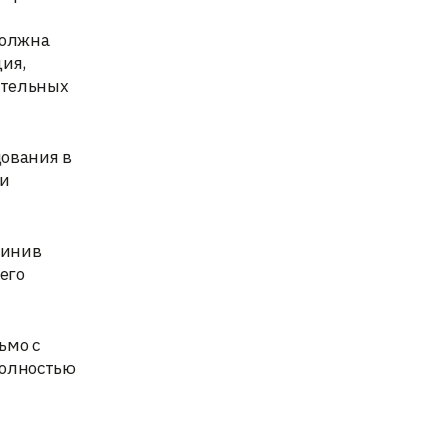
должна
ия,
ительных
дования в
ли
винив
его
ьмо с
полностью