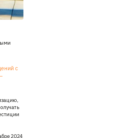
бными
дений с
—
изацию,
получать
вестиции
абре 2024