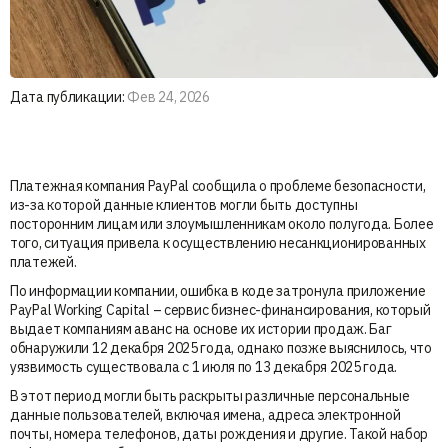
Дата публикации:
Фев 24, 2026
Платежная компания PayPal сообщила о проблеме безопасности,
из-за которой данные клиентов могли быть доступны
посторонним лицам или злоумышленникам около полугода. Более
того, ситуация привела к осуществлению несанкционированных
платежей.
По информации компании, ошибка в коде затронула приложение
PayPal Working Capital – сервис бизнес-финансирования, который
выдает компаниям аванс на основе их истории продаж. Баг
обнаружили 12 декабря 2025 года, однако позже выяснилось, что
уязвимость существовала с 1 июля по 13 декабря 2025 года.
В этот период могли быть раскрыты различные персональные
данные пользователей, включая имена, адреса электронной
почты, номера телефонов, даты рождения и другие. Такой набор