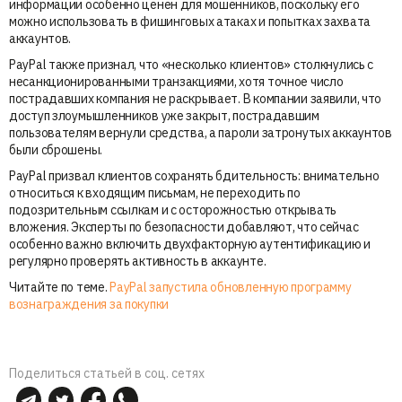
информации особенно ценен для мошенников, поскольку его
можно использовать в фишинговых атаках и попытках захвата
аккаунтов.
PayPal также признал, что «несколько клиентов» столкнулись с
несанкционированными транзакциями, хотя точное число
пострадавших компания не раскрывает. В компании заявили, что
доступ злоумышленников уже закрыт, пострадавшим
пользователям вернули средства, а пароли затронутых аккаунтов
были сброшены.
PayPal призвал клиентов сохранять бдительность: внимательно
относиться к входящим письмам, не переходить по
подозрительным ссылкам и с осторожностью открывать
вложения. Эксперты по безопасности добавляют, что сейчас
особенно важно включить двухфакторную аутентификацию и
регулярно проверять активность в аккаунте.
Читайте по теме.
PayPal запустила обновленную программу
вознаграждения за покупки
Поделиться статьей в соц. сетях