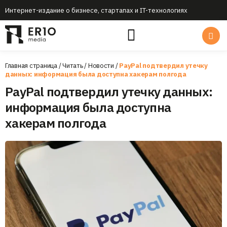
Интернет-издание о бизнесе, стартапах и IT-технологиях
Главная страница
/
Читать
/
Новости
/
PayPal подтвердил утечку
данных: информация была доступна хакерам полгода
PayPal подтвердил утечку данных:
информация была доступна
хакерам полгода