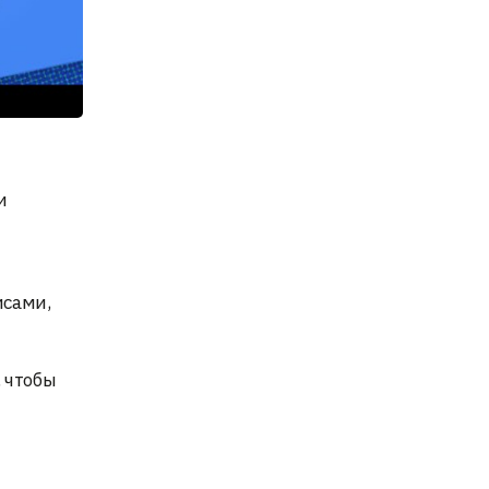
и
исами,
 чтобы