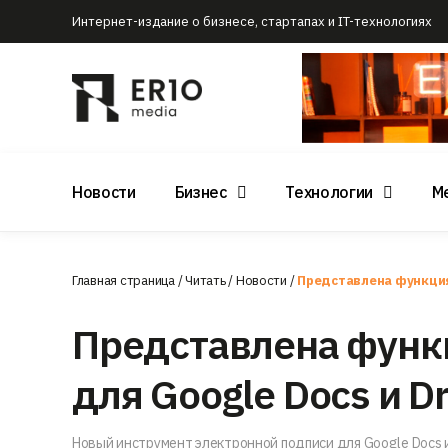
Интернет-издание о бизнесе, стартапах и IT-технологиях
Новости
Бизнес
Технологии
М
Главная страница
/
Читать
/
Новости
/
Представлена функция 
Представлена функ
для Google Docs и Dr
Новый инструмент электронной подписи для Google Docs и