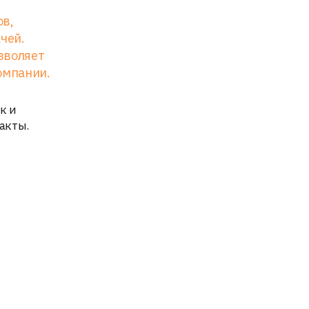
ов,
чей.
озволяет
омпании.
к и
акты.