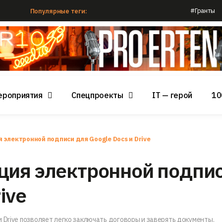
#Гранты
Популярные теги:
ероприятия
Спецпроекты
IT — герой
10
электронной подписи для Google Docs и Drive
ция электронной подпи
ive
 Drive позволяет легко заключать договоры и заверять документы.