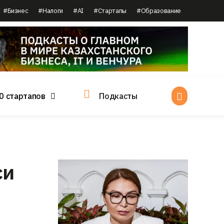
#Бизнес
#Налоги
#AI
#Стартапы
#Образование
0 стартапов
Подкасты
си