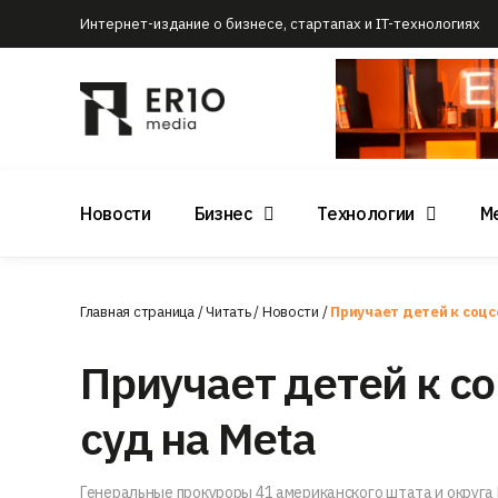
Интернет-издание о бизнесе, стартапах и IT-технологиях
Новости
Бизнес
Технологии
М
Главная страница
/
Читать
/
Новости
/
Приучает детей к соцс
Приучает детей к со
суд на Meta
Генеральные прокуроры 41 американского штата и округа 