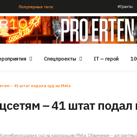
#Гранты
Популярные теги:
ероприятия
Спецпроекты
IT — герой
10
етям – 41 штат подал в суд на Meta
цсетям – 41 штат подал 
Колумбия подали в суд на корпорацию Meta. Обвинение – алгоритмы 