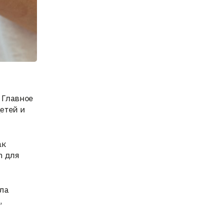
 Главное
етей и
ак
m для
ла
,