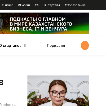
#Бизнес
#Налоги
#AI
#Стартапы
#Образование
0 стартапов
Подкасты
в
Facebook и