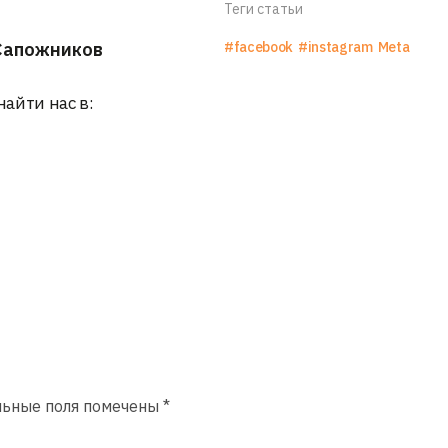
Теги статьи
Сапожников
#facebook
#instagram
Meta
найти нас в:
льные поля помечены
*