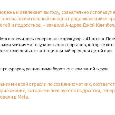
лодежь и извлекает выгоду, сознательно используя 
я внесла значительный вклад в продолжающийся кр
етей и подростков, – заявила Андреа Джой Кэмпбел
Meta включились генеральные прокуроры 41 штата. По
ьными усилиями государственных органов, которые хотя
ельно взвешивать потенциальный вред для детей при
 прокуроров, решившими бороться с компаний в суде.
паниями всей отрасли по созданию четких, соответ
приложений, которыми пользуются подростки, гене
овали в Meta.