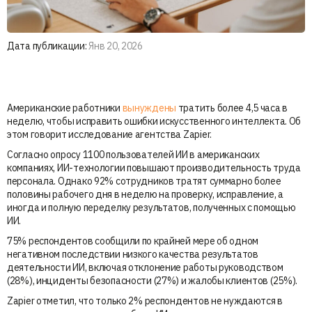
Дата публикации:
Янв 20, 2026
Американские работники
вынуждены
тратить более 4,5 часа в
неделю, чтобы исправить ошибки искусственного интеллекта. Об
этом говорит исследование агентства Zapier.
Согласно опросу 1100 пользователей ИИ в американских
компаниях, ИИ-технологии повышают производительность труда
персонала. Однако 92% сотрудников тратят суммарно более
половины рабочего дня в неделю на проверку, исправление, а
иногда и полную переделку результатов, полученных с помощью
ИИ.
75% респондентов сообщили по крайней мере об одном
негативном последствии низкого качества результатов
деятельности ИИ, включая отклонение работы руководством
(28%), инциденты безопасности (27%) и жалобы клиентов (25%).
Zapier отметил, что только 2% респондентов не нуждаются в