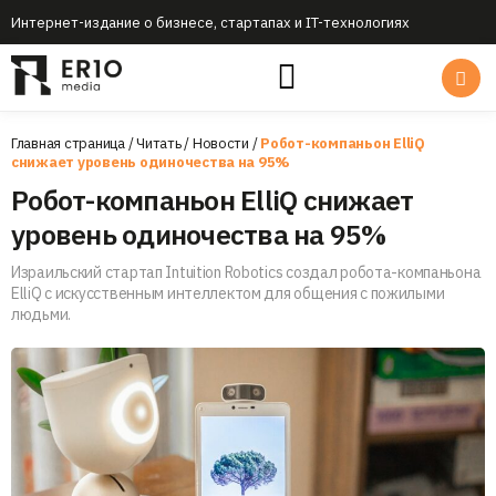
Интернет-издание о бизнесе, стартапах и IT-технологиях
Главная страница
/
Читать
/
Новости
/
Робот-компаньон ElliQ
снижает уровень одиночества на 95%
Робот-компаньон ElliQ снижает
уровень одиночества на 95%
Израильский стартап Intuition Robotics создал робота-компаньона
ElliQ с искусственным интеллектом для общения с пожилыми
людьми.