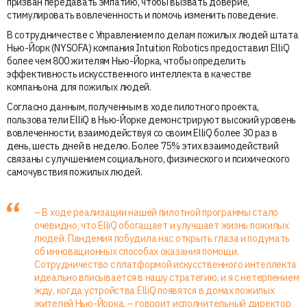
призван передавать эмпатию, чтобы вызвать доверие,
стимулировать вовлеченность и помочь изменить поведение.
В сотрудничестве с Управлением по делам пожилых людей штата
Нью-Йорк (NYSOFA) компания Intuition Robotics предоставил ElliQ
более чем 800 жителям Нью-Йорка, чтобы определить
эффективность искусственного интеллекта в качестве
компаньона для пожилых людей.
Согласно данным, полученным в ходе пилотного проекта,
пользователи ElliQ в Нью-Йорке демонстрируют высокий уровень
вовлеченности, взаимодействуя со своим ElliQ более 30 раз в
день, шесть дней в неделю. Более 75% этих взаимодействий
связаны с улучшением социального, физического и психического
самочувствия пожилых людей.
– В ходе реализации нашей пилотной программы стало
очевидно, что ElliQ обогащает и улучшает жизнь пожилых
людей. Пандемия побудила нас открыть глаза и подумать
об инновационных способах оказания помощи.
Сотрудничество с платформой искусственного интеллекта
идеально вписывается в нашу стратегию, и я с нетерпением
жду, когда устройства ElliQ появятся в домах пожилых
жителей Нью-Йорка, – говорит исполнительный директор