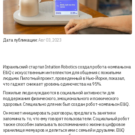
Дата публикации:
Авг 03, 2023
Израильский стартап Intuition Robotics создал робота-компаньона
ElliQ с искусственным интеллектом для общения с пожилыми
людьми. Пилотный проект, проведенный в Нью-Йорке, показал,
что гаджет снижает уровень одиночества на 95%.
Пожилые люди нуждаются в социальной активности для
поддержания физического, эмоционального и психического
здоровья. Специально для них был создан робот-компаньон ElliQ.
Он может инициировать разговоры, предлагать занятия и
запоминать то, что ему говорят пользователи. Социальный робот
также способен записывать воспоминания о жизни в цифровое
хранилище мемуаров и делиться ими с семьей и друзьями. ElliQ