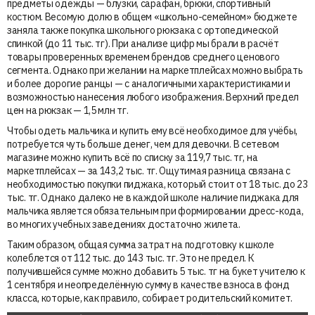
предметы одежды — блузки, сарафан, брюки, спортивный
костюм. Весомую долю в общем «школьно-семейном» бюджете
заняла также покупка школьного рюкзака с ортопедической
спинкой (до 11 тыс. тг). При анализе цифр мы брали в расчёт
товары проверенных временем брендов среднего ценового
сегмента. Однако при желании на маркетплейсах можно выбрать
и более дорогие ранцы — с аналогичными характеристиками и
возможностью нанесения любого изображения. Верхний предел
цен на рюкзак — 1,5 млн тг.
Чтобы одеть мальчика и купить ему всё необходимое для учёбы,
потребуется чуть больше денег, чем для девочки. В сетевом
магазине можно купить всё по списку за 119,7 тыс. тг, на
маркетплейсах — за 143,2 тыс. тг. Ощутимая разница связана с
необходимостью покупки пиджака, который стоит от 18 тыс. до 23
тыс. тг. Однако далеко не в каждой школе наличие пиджака для
мальчика является обязательным при формировании дресс-кода,
во многих учебных заведениях достаточно жилета.
Таким образом, общая сумма затрат на подготовку к школе
колеблется от 112 тыс. до 143 тыс. тг. Это не предел. К
получившейся сумме можно добавить 5 тыс. тг на букет учителю к
1 сентября и неопределённую сумму в качестве взноса в фонд
класса, которые, как правило, собирает родительский комитет.