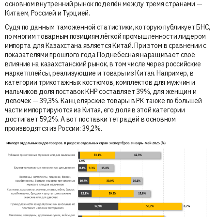
основном внутренний рынок поделён между тремя странами —
Китаем, Россией и Турцией.
Судя по данным таможенной статистики, которую публикует БНС,
по многим товарным позициям лёгкой промышленности лидером
импорта для Казахстана является Китай. При этом в сравнении с
показателями прошлого года Поднебесная наращивает своё
влияние на казахстанский рынок, в том числе через российские
маркетплейсы, реализующие и товары из Китая. Например, в
категории трикотажных костюмов, комплектов для мужчин и
мальчиков доля поставок КНР составляет 39%, для женщин и
девочек — 39,3%. Канцелярские товары в РК также по большей
части импортируются из Китая, его доля в этой категории
достигает 59,2%. А вот поставки тетрадей в основном
производятся из России: 39,2%.