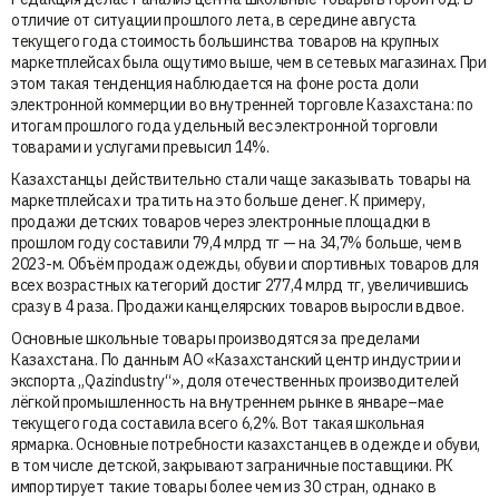
отличие от ситуации прошлого лета, в середине августа
текущего года стоимость большинства товаров на крупных
маркетплейсах была ощутимо выше, чем в сетевых магазинах. При
этом такая тенденция наблюдается на фоне роста доли
электронной коммерции во внутренней торговле Казахстана: по
итогам прошлого года удельный вес электронной торговли
товарами и услугами превысил 14%.
Казахстанцы действительно стали чаще заказывать товары на
маркетплейсах и тратить на это больше денег. К примеру,
продажи детских товаров через электронные площадки в
прошлом году составили 79,4 млрд тг — на 34,7% больше, чем в
2023-м. Объём продаж одежды, обуви и спортивных товаров для
всех возрастных категорий достиг 277,4 млрд тг, увеличившись
сразу в 4 раза. Продажи канцелярских товаров выросли вдвое.
Основные школьные товары производятся за пределами
Казахстана. По данным АО «Казахстанский центр индустрии и
экспорта „Qazindustry“», доля отечественных производителей
лёгкой промышленность на внутреннем рынке в январе–мае
текущего года составила всего 6,2%. Вот такая школьная
ярмарка. Основные потребности казахстанцев в одежде и обуви,
в том числе детской, закрывают заграничные поставщики. РК
импортирует такие товары более чем из 30 стран, однако в