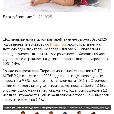
Дата публикации:
Авг 21, 2025
Школьная ярмарка в самом разгаре! Накануне сезона 2025-2026
годов аналитический ресурс
Finprom.kz
рассмотрел цены на
детскую одежду и главные товары для учёбы. Ожидаемый
тренд: стоимость школьных товаров выросла. Хорошая новость:
удорожание держалось на уровне прошлогоднего — в пределах
10%–14%.
Согласно информации Бюро национальной статистики (БНС)
АСПиР РК, в июне и июле 2025 года цены на детскую одежду
выросли на 9,8% в сравнении с началом лета 2024-го. Стоимость
обуви для школьников увеличилась заметнее: на 13,5%–13,6%.
Впрочем, удорожание этих товаров наблюдалось последние 12
месяцев. Что касается цен на канцелярские товары, они выросли
ненамного: всего на 2,9%.