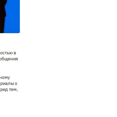
ностью в
ообщения
тному
ериалы о
ред тем,