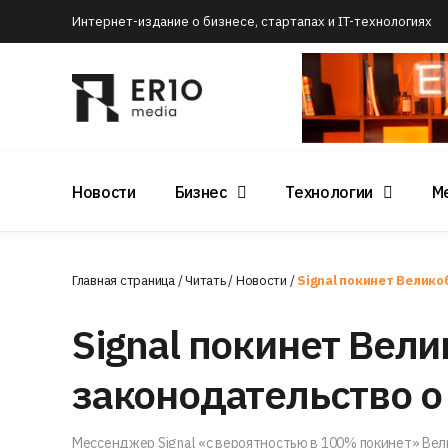
Интернет-издание о бизнесе, стартапах и IT-технологиях
Новости
Бизнес
Технологии
М
Главная страница
/
Читать
/
Новости
/
Signal покинет Велик
Signal покинет Вел
законодательство 
Мессенджер Signal «с вероятностью в 100% покинет» Ве