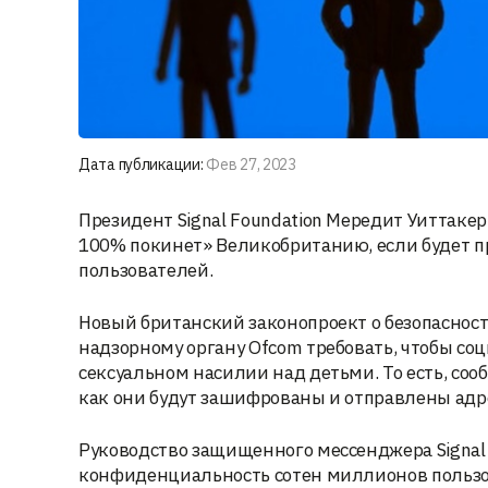
Дата публикации:
Фев 27, 2023
Президент Signal Foundation Мередит Уиттаке
100% покинет» Великобританию, если будет п
пользователей.
Новый британский законопроект о безопаснос
надзорному органу Ofcom требовать, чтобы с
сексуальном насилии над детьми. То есть, со
как они будут зашифрованы и отправлены адре
Руководство защищенного мессенджера Signal з
конфиденциальность сотен миллионов пользо