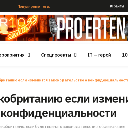
#Гранты
Популярные теги:
ероприятия
Спецпроекты
IT — герой
10
обританию если изменится законодательство о конфиденциальност
икобританию если измен
о конфиденциальности
ликобританию, если будет принято законодательство, обязывающее