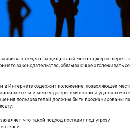
р заявила о том, что защищенный мессенджер «с вероят
ринято законодательство, обязывающее отслеживать с
ти в Интернете содержит положение, позволяющее мес
оциальные сети и мессенджеры выявляли и удаляли мат
общения пользователей должны быть просканированы пе
сату.
аявляет, что такой подход поставит под угрозу
вателей.