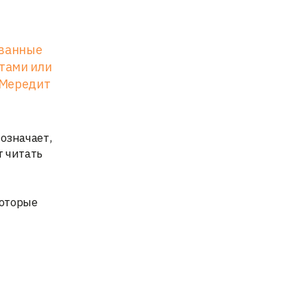
ованные
тами или
 Мередит
означает,
т читать
которые