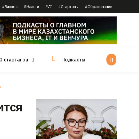
#Бизнес
#Налоги
#AI
#Стартапы
#Образование
0 стартапов
Подкасты
и
ится