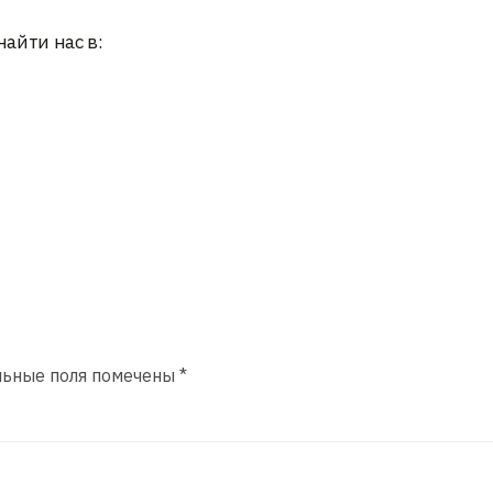
найти нас в:
льные поля помечены
*