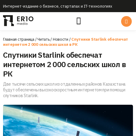
Интернет-издание о бизнесе, стартапах и IT-технологиях
Главная страница
/
Читать
/
Новости
/
Спутники Starlink обеспечат
интернетом 2 000 сельских школ в РК
Спутники Starlink обеспечат
интернетом 2 000 сельских школ в
РК
Две тысячи сельских школ из отдаленных районов Казахстана
будут обеспечены высокоскоростным интернетом при помощи
спутников Starlink.