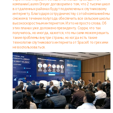
компании Lauren Dreyer договорили о том, что 2 тысячи школ
в отдаленных районах будут подключены к спутниковому
интернету. Благодаря сотрудничеству с этой компанией мы
сможем в течение полугода обеспечить все сельские школы
высокоскоростным интернетом. И это не просто слова. Об
этих планах уже доложено президенту. Сорри, что так
получилось, но иногда, кажется, что мы сами можем решить
такие проблемы внутри страны, но когда есть такие
технологии спутникового интернета от SpaceX то грех ими
не воспользоваться.