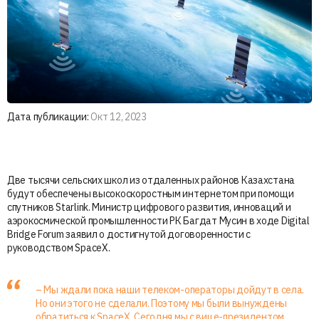
Дата публикации:
Окт 12, 2023
Две тысячи сельских школ из отдаленных районов Казахстана
будут обеспечены высокоскоростным интернетом при помощи
спутников Starlink. Министр цифрового развития, инноваций и
аэрокосмической промышленности РК Багдат Мусин в ходе Digital
Bridge Forum заявил о достигнутой договоренности с
руководством SpaceX.
– Мы ждали пока наши телеком-операторы дойдут в села.
Но они этого не сделали. Поэтому мы были вынуждены
обратиться к SpaceX. Сегодня мы с вице-президентом