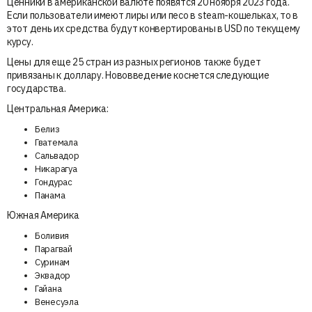
Ценники в американской валюте появятся 20 ноября 2023 года.
Если пользователи имеют лиры или песо в steam-кошельках, то в
этот день их средства будут конвертированы в USD по текущему
курсу.
Цены для еще 25 стран из разных регионов также будет
привязаны к доллару. Нововведение коснется следующие
государства.
Центральная Америка:
Белиз
Гватемала
Сальвадор
Никарагуа
Гондурас
Панама
Южная Америка
Боливия
Парагвай
Суринам
Эквадор
Гайана
Венесуэла