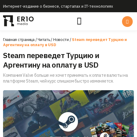
Интернет-издание о бизнесе, стартапах и IT-технологиях
Главная страница
/
Читать
/
Новости
/
Steam переведет Турцию и
Аргентину на оплату в USD
Steam переведет Турцию и
Аргентину на оплату в USD
Компания Valve больше не хочет принимать к оплате валюты на
платформе Steam, чей курс слишком быстро изменяется.