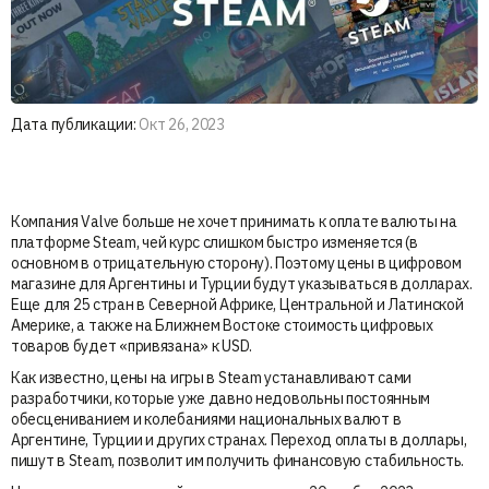
Дата публикации:
Окт 26, 2023
Компания Valve больше не хочет принимать к оплате валюты на
платформе Steam, чей курс слишком быстро изменяется (в
основном в отрицательную сторону). Поэтому цены в цифровом
магазине для Аргентины и Турции будут указываться в долларах.
Еще для 25 стран в Северной Африке, Центральной и Латинской
Америке, а также на Ближнем Востоке стоимость цифровых
товаров будет «привязана» к USD.
Как известно, цены на игры в Steam устанавливают сами
разработчики, которые уже давно недовольны постоянным
обесцениванием и колебаниями национальных валют в
Аргентине, Турции и других странах. Переход оплаты в доллары,
пишут в Steam, позволит им получить финансовую стабильность.