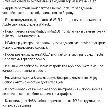
– Ученые сделали экологичный аккумулятор на витамине B2.
– Apple перестала комплектовать MacBook Pro зарядными
устройствами – пока обделили только Европу.
– iPhone получил недоделанный Wi-Fi 7 – под новым шильдиком
Apple спрятала старый Wi-Fi 6E.
– Honor представила Magic8 и Magic8 Pro: флагманы с акцентом на
ИИ и мощными камерами.
– МВФ: мир уже прошел половину пути до лопнувшего ИИ-пузыря и
нового финансового кризиса.
– После резких заявлений США и Китай смягчают риторику, чтобы
не разжечь торговую войну.
– BYD начнет собирать новые устройства Apple во Вьетнаме – от
камер до домашнего робота.
– Huawei выпустила 8-долларовую беспроводную мышь Enjoy
Edition с автономностью до 12 месяцев.
– В спутниковой связи не оказалось шифрования – любой может
перехватывать сообщения, звонки и трафик.
– Ключевая для NASA лаборатория потеряла 10% сотрудников –
их просто уволили.