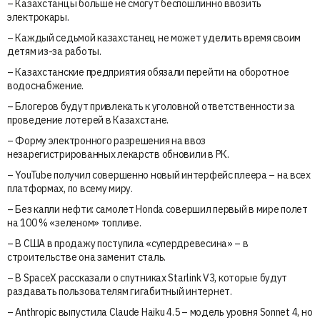
– Казахстанцы больше не смогут беспошлинно ввозить
электрокары.
– Каждый седьмой казахстанец не может уделить время своим
детям из-за работы.
– Казахстанские предприятия обязали перейти на оборотное
водоснабжение.
– Блогеров будут привлекать к уголовной ответственности за
проведение лотерей в Казахстане.
– Форму электронного разрешения на ввоз
незарегистрированных лекарств обновили в РК.
– YouTube получил совершенно новый интерфейс плеера – на всех
платформах, по всему миру.
– Без капли нефти: самолет Honda совершил первый в мире полет
на 100 % «зеленом» топливе.
– В США в продажу поступила «супердревесина» – в
строительстве она заменит сталь.
– В SpaceX рассказали о спутниках Starlink V3, которые будут
раздавать пользователям гигабитный интернет.
– Anthropic выпустила Claude Haiku 4.5 – модель уровня Sonnet 4, но