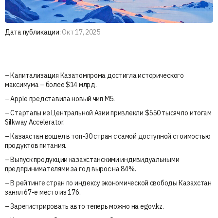
Дата публикации:
Окт 17, 2025
– Капитализация Казатомпрома достигла исторического
максимума – более $14 млрд.
– Apple представила новый чип M5.
– Стартапы из Центральной Азии привлекли $550 тысяч по итогам
Silkway Accelerator.
– Казахстан вошел в топ-30 стран с самой доступной стоимостью
продуктов питания.
– Выпуск продукции казахстанскими индивидуальными
предпринимателями за год вырос на 84%.
– В рейтинге стран по индексу экономической свободы Казахстан
занял 67-е место из 176.
– Зарегистрировать авто теперь можно на egov.kz.