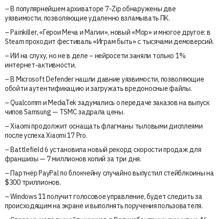
– В популярнейшем архиваторе 7-Zip обнаружены две
уязвимости, позволяющие удаленно взламывать ПК.
– Painkiller, «Герои Меча и Магии», новый «Мор» и многое другое: в
Steam проходит фестиваль «Играм быть» с тысячами демоверсий.
– ИИ на слуху, но не в деле – нейросети заняли только 1%
интернет-активности.
– В Microsoft Defender нашли давние уязвимости, позволяющие
обойти аутентификацию и загружать вредоносные файлы.
– Qualcomm и MediaTek задумались о передаче заказов на выпуск
чипов Samsung — TSMC задрала цены.
– Xiaomi продолжит оснащать флагманы тыловыми дисплеями
после успеха Xiaomi 17 Pro.
– Battlefield 6 установила новый рекорд скорости продаж для
франшизы — 7 миллионов копий за три дня.
– Партнёр PayPal по блокчейну случайно выпустил стейблкоины на
$300 триллионов.
– Windows 11 получит голосовое управление, будет следить за
происходящим на экране и выполнять поручения пользователя.