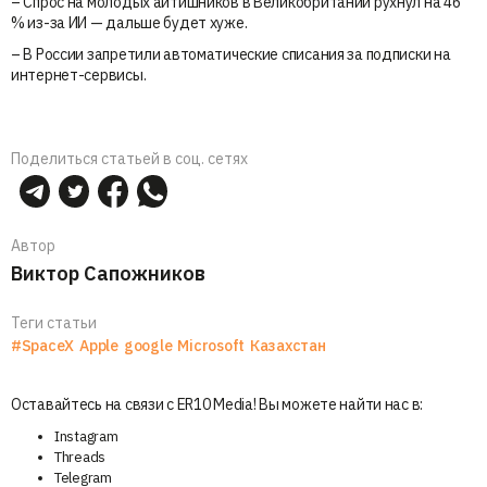
– Спрос на молодых айтишников в Великобритании рухнул на 46
% из-за ИИ — дальше будет хуже.
– В России запретили автоматические списания за подписки на
интернет-сервисы.
Поделиться статьей в соц. сетях
Автор
Виктор Сапожников
Теги статьи
#SpaceX
Apple
google
Microsoft
Казахстан
Оставайтесь на связи с ER10 Media! Вы можете найти нас в:
Instagram
Threads
Telegram