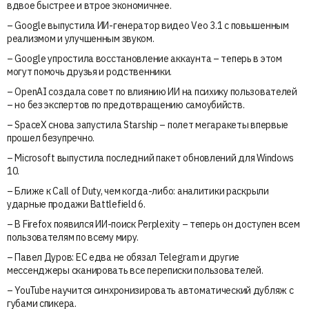
вдвое быстрее и втрое экономичнее.
– Google выпустила ИИ-генератор видео Veo 3.1 с повышенным
реализмом и улучшенным звуком.
– Google упростила восстановление аккаунта – теперь в этом
могут помочь друзья и родственники.
– OpenAI создала совет по влиянию ИИ на психику пользователей
– но без экспертов по предотвращению самоубийств.
– SpaceX снова запустила Starship – полет мегаракеты впервые
прошел безупречно.
– Microsoft выпустила последний пакет обновлений для Windows
10.
– Ближе к Call of Duty, чем когда-либо: аналитики раскрыли
ударные продажи Battlefield 6.
– В Firefox появился ИИ-поиск Perplexity – теперь он доступен всем
пользователям по всему миру.
– Павел Дуров: ЕС едва не обязал Telegram и другие
мессенджеры сканировать все переписки пользователей.
– YouTube научится синхронизировать автоматический дубляж с
губами спикера.