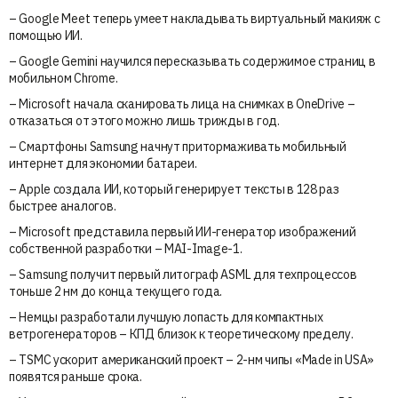
– Google Meet теперь умеет накладывать виртуальный макияж с
помощью ИИ.
– Google Gemini научился пересказывать содержимое страниц в
мобильном Chrome.
– Microsoft начала сканировать лица на снимках в OneDrive –
отказаться от этого можно лишь трижды в год.
– Смартфоны Samsung начнут притормаживать мобильный
интернет для экономии батареи.
– Apple создала ИИ, который генерирует тексты в 128 раз
быстрее аналогов.
– Microsoft представила первый ИИ-генератор изображений
собственной разработки – MAI-Image-1.
– Samsung получит первый литограф ASML для техпроцессов
тоньше 2 нм до конца текущего года.
– Немцы разработали лучшую лопасть для компактных
ветрогенераторов – КПД близок к теоретическому пределу.
– TSMC ускорит американский проект – 2-нм чипы «Made in USA»
появятся раньше срока.