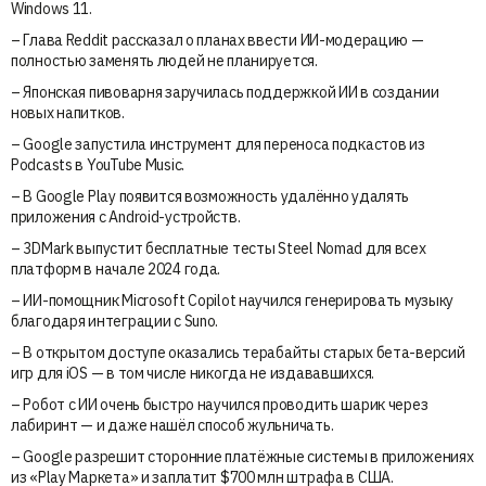
Windows 11.
– Глава Reddit рассказал о планах ввести ИИ-модерацию —
полностью заменять людей не планируется.
– Японская пивоварня заручилась поддержкой ИИ в создании
новых напитков.
– Google запустила инструмент для переноса подкастов из
Podcasts в YouTube Music.
– В Google Play появится возможность удалённо удалять
приложения с Android-устройств.
– 3DMark выпустит бесплатные тесты Steel Nomad для всех
платформ в начале 2024 года.
– ИИ-помощник Microsoft Copilot научился генерировать музыку
благодаря интеграции с Suno.
– В открытом доступе оказались терабайты старых бета-версий
игр для iOS — в том числе никогда не издававшихся.
– Робот с ИИ очень быстро научился проводить шарик через
лабиринт — и даже нашёл способ жульничать.
– Google разрешит сторонние платёжные системы в приложениях
из «Play Маркета» и заплатит $700 млн штрафа в США.