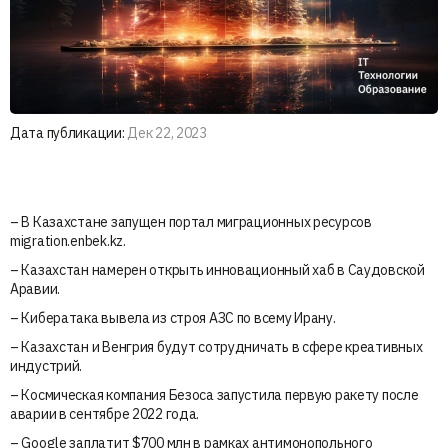
Дата публикации:
Дек 22, 2023
– В Казахстане запущен портал миграционных ресурсов
migration.enbek.kz.
– Казахстан намерен открыть инновационный хаб в Саудовской
Аравии.
– Кибератака вывела из строя АЗС по всему Ирану.
– Казахстан и Венгрия будут сотрудничать в сфере креативных
индустрий.
– Космическая компания Безоса запустила первую ракету после
аварии в сентябре 2022 года.
– Google заплатит $700 млн в рамках антимонопольного