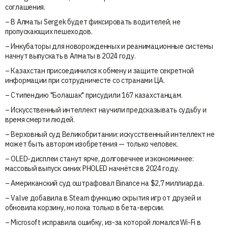
соглашения.
– В Алматы Sergek будет фиксировать водителей, не
пропускающих пешеходов.
– Инкубаторы для новорожденных и реанимационные системы
начнут выпускать в Алматы в 2024 году.
– Казахстан присоединился к обмену и защите секретной
информации при сотрудничесте со странами ЦА.
– Стипендию "Болашак" присудили 167 казахстанцам.
– Искусственный интеллект научили предсказывать судьбу и
время смерти людей.
– Верховный суд Великобритании: искусственный интеллект не
может быть автором изобретения — только человек.
– OLED-дисплеи станут ярче, долговечнее и экономичнее:
массовый выпуск синих PHOLED начнётся в 2024 году.
– Американский суд оштрафовал Binance на $2,7 миллиарда.
– Valve добавила в Steam функцию скрытия игр от друзей и
обновила корзину, но пока только в бета-версии.
– Microsoft исправила ошибку, из-за которой ломался Wi-Fi в