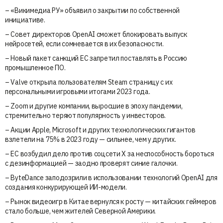
– «Викимедиа РУ» объявил о закрытии по собственной
инициативе.
– Совет директоров OpenAI сможет блокировать выпуск
нейросетей, если сомневается в их безопасности.
– Новый пакет санкций ЕС запретил поставлять в Россию
промышленное ПО.
– Valve открыла пользователям Steam страницу с их
персональными игровыми итогами 2023 года.
– Zoom и другие компании, выросшие в эпоху пандемии,
стремительно теряют популярность у инвесторов.
– Акции Apple, Microsoft и других технологических гигантов
взлетели на 75% в 2023 году — сильнее, чем у других.
– ЕС возбудил дело против соцсети X за неспособность бороться
с дезинформацией — заодно проверят синие галочки.
– ByteDance заподозрили в использовании технологий OpenAI для
создания конкурирующей ИИ-модели.
– Рынок видеоигр в Китае вернулся к росту — китайских геймеров
стало больше, чем жителей Северной Америки.