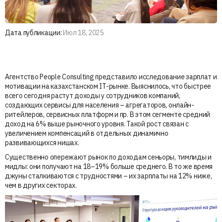
Дата публикации:
Июл 18, 2025
Агентство People Consulting представило исследование зарплат и
мотивации на казахстанском IT-рынке. Выяснилось, что быстрее
всего сегодня растут доходы у сотрудников компаний,
создающих сервисы для населения – агрегаторов, онлайн-
ритейлеров, сервисных платформ и пр. В этом сегменте средний
доход на 6% выше рыночного уровня. Такой рост связан с
увеличением компенсаций в отдельных динамично
развивающихся нишах.
Существенно опережают рынок по доходам сеньоры, тимлиды и
мидлы: они получают на 18–19% больше среднего. В то же время
джуны сталкиваются с трудностями – их зарплаты на 12% ниже,
чем в других секторах.