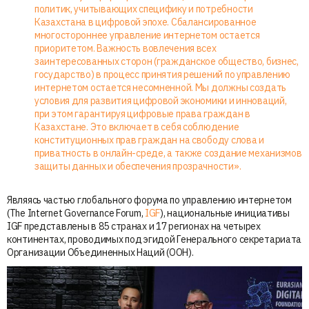
политик, учитывающих специфику и потребности
Казахстана в цифровой эпохе. Сбалансированное
многостороннее управление интернетом остается
приоритетом. Важность вовлечения всех
заинтересованных сторон (гражданское общество, бизнес,
государство) в процесс принятия решений по управлению
интернетом остается несомненной. Мы должны создать
условия для развития цифровой экономики и инноваций,
при этом гарантируя цифровые права граждан в
Казахстане. Это включает в себя соблюдение
конституционных прав граждан на свободу слова и
приватность в онлайн-среде, а также создание механизмов
защиты данных и обеспечения прозрачности».
Являясь частью глобального форума по управлению интернетом
(The Internet Governance Forum,
IGF
), национальные инициативы
IGF представлены в 85 странах и 17 регионах на четырех
континентах, проводимых под эгидой Генерального секретариата
Организации Объединенных Наций (ООН).