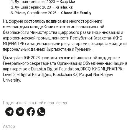
Лучшая компания 2023 –
Kaspi.kz
Лучший сервис 2023 –
Krisha.kz
Privacy Сompliance 2023 –
Chocolife Family
На форуме состоялось подписание многостороннего
меморандума между Комитетом по информационной
безопасности Министерства цифрового развития, инноваций и
аэрокосмической промышленности Республики Казахстан (КИБ
МЦРИАП РК) и национальными регуляторами по вопросам защиты
персональных данных Кыргызстана и Румынии.
Qazaqstan IGF 2023 проводится при официальной поддержке
Генерального секретариата Организации Объединенных Наций в
партнерстве с Eurasian Digital Foundation, DRCQ, КИБ МЦРИАП РК,
Level 2, «Digital Paradigm», Blockchain KZ, Maqsut Narikbayev
University.
Поделиться статьей в соц. сетях
Автор