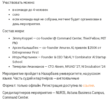
Участвовать можно:
в команде до 4 человек
соло
если команда ещё не собрана, метчинг будет организован в
день мероприятия.
Состав жюри:
Jimmy Koppel — co-founder @ Command Center, Thiel Fellow, MIT
PhD
Арсен Кылышбек — co-founder Amurex.Al, привлёк $250K oт
Entrepreneur First
Игорь Мартынюк — Founder & CEO TabAl, Y Combinator Al Startup
School
Темирлан Аманжанов — CTO Aleem, NYUAD '27, N! Incubation '24
Мероприятие пройдет в Назарбаев университете, на русском
языке. Часть судей и партнёров —англоязычные
Формат: только офлайн. Регистрация доступна по
ссылке
.
Среди партнеров мероприятия — NURIS, Astana Business Campus,
Command Center.