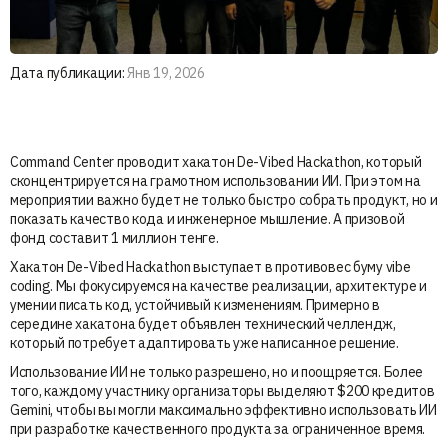
Дата публикации:
Янв 19, 2026
Command Center проводит хакатон De-Vibed Hackathon, который
сконцентрируется на грамотном использовании ИИ. При этом на
мероприятии важно будет не только быстро собрать продукт, но и
показать качество кода и инженерное мышление. А призовой
фонд составит 1 миллион тенге.
Хакатон De-Vibed Hackathon выступает в противовес буму vibe
coding. Мы фокусируемся на качестве реализации, архитектуре и
умении писать код, устойчивый к изменениям. Примерно в
середине хакатона будет объявлен технический челлендж,
который потребует адаптировать уже написанное решение.
Использование ИИ не только разрешено, но и поощряется. Более
того, каждому участнику организаторы выделяют $200 кредитов
Gemini, чтобы вы могли максимально эффективно использовать ИИ
при разработке качественного продукта за ограниченное время.