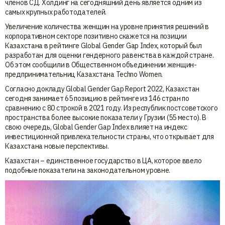
членов СД. Холдинг на сегодняшний день является одним из
самых крупных работодателей.
Увеличение количества женщин на уровне принятия решений в
корпоративном секторе позитивно скажется на позиции
Казахстана в рейтинге Global Gender Gap Index, который был
разработан для оценки гендерного равенства в каждой стране.
Об этом сообщили в Общественном объединении женщин-
предпринимательниц Казахстана Techno Women.
Согласно докладу Global Gender Gap Report 2022, Казахстан
сегодня занимает 65 позицию в рейтинге из 146 стран по
сравнению с 80 строкой в 2021 году. Из республик постсоветского
пространства более высокие показатели у Грузии (55 место). В
свою очередь, Global Gender Gap Index влияет на индекс
инвестиционной привлекательности страны, что открывает для
Казахстана новые перспективы.
Казахстан – единственное государство в ЦА, которое ввело
подобные показатели на законодательном уровне.