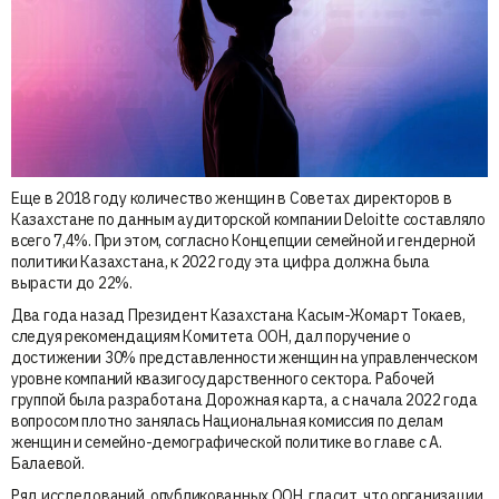
Еще в 2018 году количество женщин в Советах директоров в
Казахстане по данным аудиторской компании Deloitte составляло
всего 7,4%. При этом, согласно Концепции семейной и гендерной
политики Казахстана, к 2022 году эта цифра должна была
вырасти до 22%.
Два года назад Президент Казахстана Касым-Жомарт Токаев,
следуя рекомендациям Комитета ООН, дал поручение о
достижении 30% представленности женщин на управленческом
уровне компаний квазигосударственного сектора. Рабочей
группой была разработана Дорожная карта, а с начала 2022 года
вопросом плотно занялась Национальная комиссия по делам
женщин и семейно-демографической политике во главе с А.
Балаевой.
Ряд исследований, опубликованных ООН, гласит, что организации