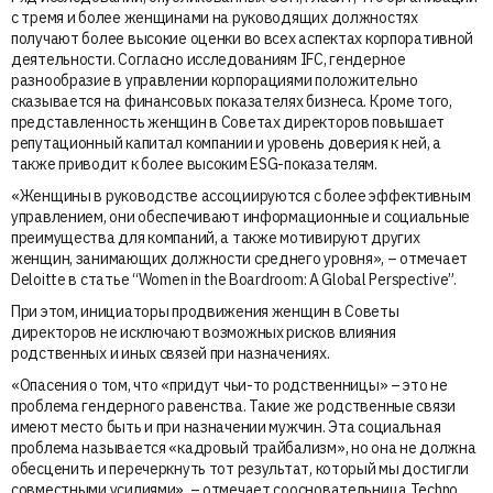
с тремя и более женщинами на руководящих должностях
получают более высокие оценки во всех аспектах корпоративной
деятельности. Согласно исследованиям IFC, гендерное
разнообразие в управлении корпорациями положительно
сказывается на финансовых показателях бизнеса. Кроме того,
представленность женщин в Советах директоров повышает
репутационный капитал компании и уровень доверия к ней, а
также приводит к более высоким ESG-показателям.
«Женщины в руководстве ассоциируются с более эффективным
управлением, они обеспечивают информационные и социальные
преимущества для компаний, а также мотивируют других
женщин, занимающих должности среднего уровня», – отмечает
Deloitte в статье “Women in the Boardroom: A Global Perspective”.
При этом, инициаторы продвижения женщин в Советы
директоров не исключают возможных рисков влияния
родственных и иных связей при назначениях.
«Опасения о том, что «придут чьи-то родственницы» – это не
проблема гендерного равенства. Такие же родственные связи
имеют место быть и при назначении мужчин. Эта социальная
проблема называется «кадровый трайбализм», но она не должна
обесценить и перечеркнуть тот результат, который мы достигли
совместными усилиями», – отмечает соосновательница Techno